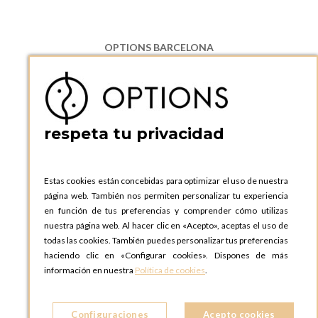
OPTIONS BARCELONA
P.I. Can Bernades-Subirà, C/ Ripollès, 12
08130 Santa Perpetua de Moguda, Barcelona
ESPAñA
Teléfono:
+34 935 724 041
respeta tu privacidad
OPTIONS BARCELONA SHOWROOM
c/ Laforja, 102
08021 BARCELONA
Estas cookies están concebidas para optimizar el uso de nuestra
ESPAñA
página web. También nos permiten personalizar tu experiencia
Teléfono:
+34 935 724 041
en función de tus preferencias y comprender cómo utilizas
nuestra página web. Al hacer clic en «Acepto», aceptas el uso de
OPTIONS MADRID
todas las cookies. También puedes personalizar tus preferencias
C. Lucio Emilio Cándido, 6,
haciendo clic en «Configurar cookies». Dispones de más
28803 Alcalá de Henares, Madrid
información en nuestra
Política de cookies
.
ESPAñA
Teléfono:
+34 918 300 344
Configuraciones
Acepto cookies