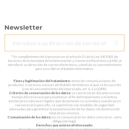
Newsletter
* En cumplimiento de lo previsto en el artículo 21 de la Ley 34/2002 de
Servicios de la Sociedad de la Información y Comercio Electrónico (LSSI), al
introducir su dirección de correo electrónico, usted da su consentimiento
para suscribirse al boletín informativo.
Fines y legitimación del tratamiento:
envío de comunicaciones de
productos o servicios a través del Boletín de Noticias al que se ha suscrito
(con el consentimiento del interesado, art. 6.1.a GDPR).
Criterios de conservación de los datos:
se conservarán durante no más
tiempo del necesario para mantener el fin del tratamiento o mientras
existan prescripciones legales que dictaminen su custodia y cuando ya no
sea necesario para ello, se suprimirán con medidas de seguridad
adecuadas para garantizar la anonimización de los datos o la destrucción
total de los mismos.
Comunicación de los datos:
no se comunicarán los datos a terceros, salvo
obligación legal.
Derechos que asisten al Interesado: