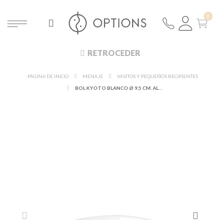
RETROCEDER
PÁGINA DE INICIO
MENAJE
VASITOS Y PEQUEÑOS RECIPIENTES
BOL KYOTO BLANCO Ø 9,5 CM. ALT. 3 CM. 10 CL.