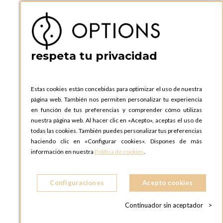
P.I. Can Bernades-Subirà, C/ Ripollès, 12
08130 Santa Perpetua de Moguda, Barcelona
ESPAñA
Teléfono:
+34 935 724 041
respeta tu privacidad
OPTIONS BARCELONA SHOWROOM
c/ Laforja, 102
08021 BARCELONA
Estas cookies están concebidas para optimizar el uso de nuestra
ESPAñA
página web. También nos permiten personalizar tu experiencia
Teléfono:
+34 935 724 041
en función de tus preferencias y comprender cómo utilizas
nuestra página web. Al hacer clic en «Acepto», aceptas el uso de
OPTIONS MADRID
todas las cookies. También puedes personalizar tus preferencias
C. Lucio Emilio Cándido, 6,
haciendo clic en «Configurar cookies». Dispones de más
28803 Alcalá de Henares, Madrid
información en nuestra
Política de cookies
.
ESPAñA
Teléfono:
+34 918 300 344
Configuraciones
Acepto cookies
OPTIONS MADRID SHOWROOM
C/ Bárbara de Braganza, 2
Continuador sin aceptador
>
28004 MADRID
ESPAñA