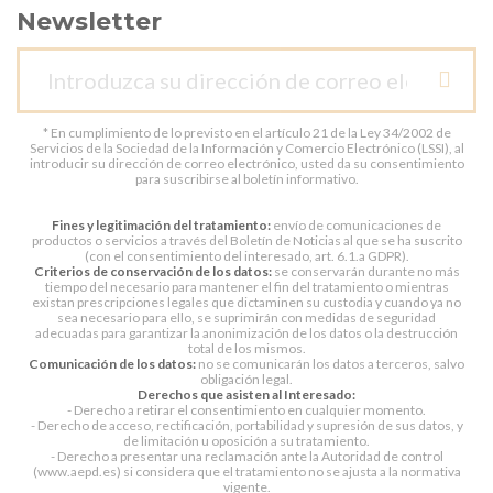
Newsletter
* En cumplimiento de lo previsto en el artículo 21 de la Ley 34/2002 de
Servicios de la Sociedad de la Información y Comercio Electrónico (LSSI), al
introducir su dirección de correo electrónico, usted da su consentimiento
para suscribirse al boletín informativo.
Fines y legitimación del tratamiento:
envío de comunicaciones de
productos o servicios a través del Boletín de Noticias al que se ha suscrito
(con el consentimiento del interesado, art. 6.1.a GDPR).
Criterios de conservación de los datos:
se conservarán durante no más
tiempo del necesario para mantener el fin del tratamiento o mientras
existan prescripciones legales que dictaminen su custodia y cuando ya no
sea necesario para ello, se suprimirán con medidas de seguridad
adecuadas para garantizar la anonimización de los datos o la destrucción
total de los mismos.
Comunicación de los datos:
no se comunicarán los datos a terceros, salvo
obligación legal.
Derechos que asisten al Interesado:
- Derecho a retirar el consentimiento en cualquier momento.
- Derecho de acceso, rectificación, portabilidad y supresión de sus datos, y
de limitación u oposición a su tratamiento.
- Derecho a presentar una reclamación ante la Autoridad de control
(www.aepd.es) si considera que el tratamiento no se ajusta a la normativa
vigente.