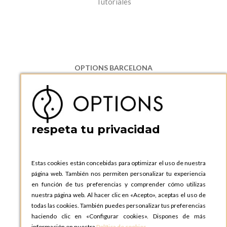
Tutoriales
OPTIONS BARCELONA
P.I. Can Bernades-Subirà, C/ Ripollès, 12
08130 Santa Perpetua de Moguda, Barcelona
ESPAñA
Teléfono:
+34 935 724 041
respeta tu privacidad
OPTIONS BARCELONA SHOWROOM
c/ Laforja, 102
08021 BARCELONA
Estas cookies están concebidas para optimizar el uso de nuestra
ESPAñA
página web. También nos permiten personalizar tu experiencia
Teléfono:
+34 935 724 041
en función de tus preferencias y comprender cómo utilizas
nuestra página web. Al hacer clic en «Acepto», aceptas el uso de
OPTIONS MADRID
todas las cookies. También puedes personalizar tus preferencias
C. Lucio Emilio Cándido, 6,
haciendo clic en «Configurar cookies». Dispones de más
28803 Alcalá de Henares, Madrid
información en nuestra
Política de cookies
.