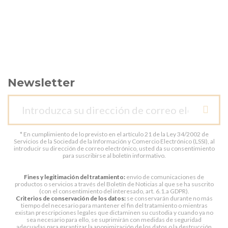
Newsletter
* En cumplimiento de lo previsto en el artículo 21 de la Ley 34/2002 de
Servicios de la Sociedad de la Información y Comercio Electrónico (LSSI), al
introducir su dirección de correo electrónico, usted da su consentimiento
para suscribirse al boletín informativo.
Fines y legitimación del tratamiento:
envío de comunicaciones de
productos o servicios a través del Boletín de Noticias al que se ha suscrito
(con el consentimiento del interesado, art. 6.1.a GDPR).
Criterios de conservación de los datos:
se conservarán durante no más
tiempo del necesario para mantener el fin del tratamiento o mientras
existan prescripciones legales que dictaminen su custodia y cuando ya no
sea necesario para ello, se suprimirán con medidas de seguridad
adecuadas para garantizar la anonimización de los datos o la destrucción