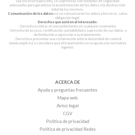
sea necesario para ello, se suprimirán con medidas de seguridad
adecuadas para garantizar la anonimización de los datos o la destrucción
total de los mismos.
Comunicación de los datos:
no se comunicarán los datos a terceros, salvo
obligación legal.
Derechos que asisten al Interesado:
- Derecho a retirar el consentimiento en cualquier momento.
- Derecho de acceso, rectificación, portabilidad y supresión de sus datos, y
de limitación u oposición a su tratamiento.
- Derecho a presentar una reclamación ante la Autoridad de control
(www.aepd.es) si considera que el tratamiento no se ajusta a la normativa
vigente.
ACERCA DE
Ayuda y preguntas frecuentes
Mapa web
Aviso legal
CGV
Política de privacidad
Política de privacidad Redes