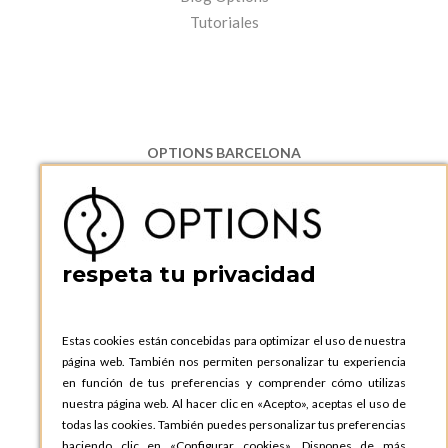
Tutoriales
OPTIONS BARCELONA
P.I. Can Bernades-Subirà, C/ Ripollès, 12
08130 Santa Perpetua de Moguda, Barcelona
ESPAñA
Teléfono:
+34 935 724 041
respeta tu privacidad
OPTIONS BARCELONA SHOWROOM
c/ Laforja, 102
08021 BARCELONA
Estas cookies están concebidas para optimizar el uso de nuestra
ESPAñA
página web. También nos permiten personalizar tu experiencia
Teléfono:
+34 935 724 041
en función de tus preferencias y comprender cómo utilizas
nuestra página web. Al hacer clic en «Acepto», aceptas el uso de
OPTIONS MADRID
todas las cookies. También puedes personalizar tus preferencias
C. Lucio Emilio Cándido, 6,
haciendo clic en «Configurar cookies». Dispones de más