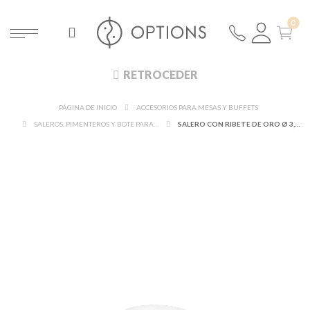
RETROCEDER
PÁGINA DE INICIO
ACCESORIOS PARA MESAS Y BUFFETS
SALEROS, PIMENTEROS Y BOTE PARA MOSTAZA
SALERO CON RIBETE DE ORO Ø 3,2 CM ALT 3,5CM (SAL NO INCLUÍDA)