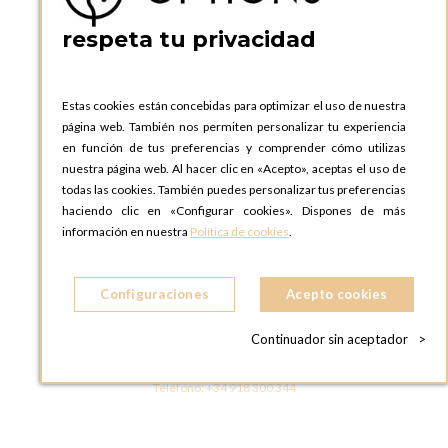
Teléfono:
+34 935 724 041
respeta tu privacidad
OPTIONS BARCELONA SHOWROOM
c/ Laforja, 102
08021 BARCELONA
Estas cookies están concebidas para optimizar el uso de nuestra
ESPAñA
página web. También nos permiten personalizar tu experiencia
Teléfono:
+34 935 724 041
en función de tus preferencias y comprender cómo utilizas
nuestra página web. Al hacer clic en «Acepto», aceptas el uso de
OPTIONS MADRID
todas las cookies. También puedes personalizar tus preferencias
C. Lucio Emilio Cándido, 6,
haciendo clic en «Configurar cookies». Dispones de más
28803 Alcalá de Henares, Madrid
información en nuestra
Política de cookies
.
ESPAñA
Teléfono:
+34 918 300 344
Configuraciones
Acepto cookies
OPTIONS MADRID SHOWROOM
C/ Bárbara de Braganza, 2
Continuador sin aceptador
>
28004 MADRID
ESPAñA
Teléfono:
+34 918 300 344