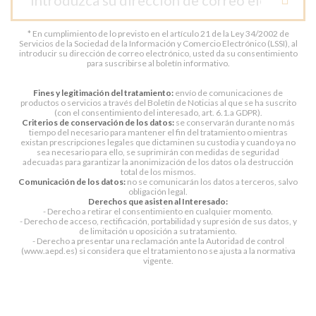
* En cumplimiento de lo previsto en el artículo 21 de la Ley 34/2002 de
Servicios de la Sociedad de la Información y Comercio Electrónico (LSSI), al
introducir su dirección de correo electrónico, usted da su consentimiento
para suscribirse al boletín informativo.
Fines y legitimación del tratamiento:
envío de comunicaciones de
productos o servicios a través del Boletín de Noticias al que se ha suscrito
(con el consentimiento del interesado, art. 6.1.a GDPR).
Criterios de conservación de los datos:
se conservarán durante no más
tiempo del necesario para mantener el fin del tratamiento o mientras
existan prescripciones legales que dictaminen su custodia y cuando ya no
sea necesario para ello, se suprimirán con medidas de seguridad
adecuadas para garantizar la anonimización de los datos o la destrucción
total de los mismos.
Comunicación de los datos:
no se comunicarán los datos a terceros, salvo
obligación legal.
Derechos que asisten al Interesado:
- Derecho a retirar el consentimiento en cualquier momento.
- Derecho de acceso, rectificación, portabilidad y supresión de sus datos, y
de limitación u oposición a su tratamiento.
- Derecho a presentar una reclamación ante la Autoridad de control
(www.aepd.es) si considera que el tratamiento no se ajusta a la normativa
vigente.