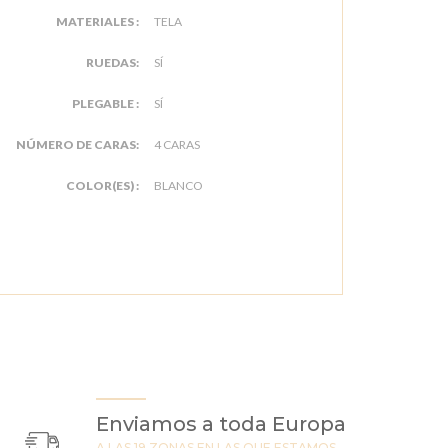
MATERIALES :
TELA
RUEDAS:
SÍ
PLEGABLE :
SÍ
NÚMERO DE CARAS:
4 CARAS
COLOR(ES) :
BLANCO
Enviamos a toda Europa
A LAS 19 ZONAS EN LAS QUE ESTAMOS