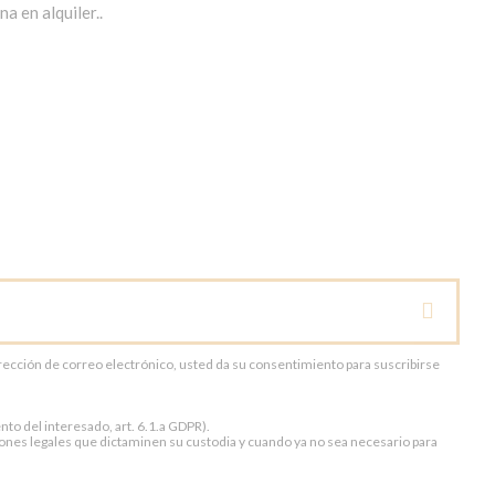
a en alquiler..
dirección de correo electrónico, usted da su consentimiento para suscribirse
to del interesado, art. 6.1.a GDPR).
ones legales que dictaminen su custodia y cuando ya no sea necesario para