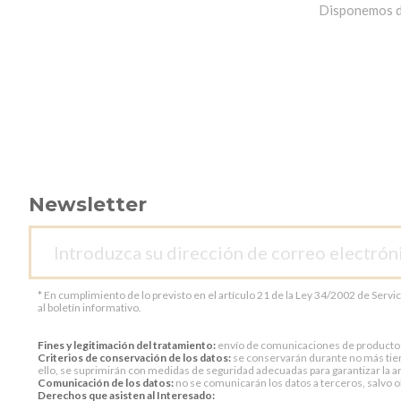
Disponemos de 
Newsletter
* En cumplimiento de lo previsto en el artículo 21 de la Ley 34/2002 de Servi
al boletín informativo.
Fines y legitimación del tratamiento:
envío de comunicaciones de productos o 
Criterios de conservación de los datos:
se conservarán durante no más tiem
ello, se suprimirán con medidas de seguridad adecuadas para garantizar la an
Comunicación de los datos:
no se comunicarán los datos a terceros, salvo ob
Derechos que asisten al Interesado: