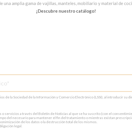
una amplia gama de vajillas, manteles, mobiliario y material de cocin
¡Descubre nuestro catálogo!
cios de la Sociedad de la Información y Comercio Electrónico (LSSI), al introducir su 
servicios a través del Boletín de Noticias al que se ha suscrito (con el consentimien
po del necesario para mantener el fin del tratamiento o mientras existan prescripci
onimización de los datos o la destrucción total de los mismos.
ligación legal.