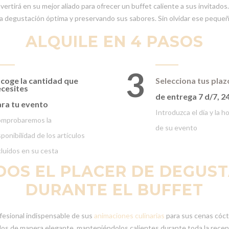
nvertirá en su mejor aliado para ofrecer un buffet caliente a sus invitado
 degustación óptima y preservando sus sabores. Sin olvidar ese pequeñ
ALQUILE EN 4 PASOS
3
coge la cantidad que
Selecciona tus plaz
cesites
de entrega 7 d/7, 2
ra tu evento
Introduzca el día y la h
mprobaremos la
de su evento
sponibilidad de los artículos
cluidos en su cesta
DOS EL PLACER DE DEGUS
DURANTE EL BUFFET
rofesional indispensable de sus
animaciones culinarias
para sus cenas cócte
itados de manera elegante, manteniéndolos calientes durante toda la recep