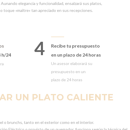
s. Aunando elegancia y funcionalidad, ensalzará sus platos,
o toque «maître» tan apreciado en sus recepciones.
4
os
Recibe tu presupuesto
4 h/24
en un plazo de 24 horas
Un asesor elaborará
su
ora
presupuesto en un
plazo
de 24 horas
TAR UN PLATO CALIENTE
l o brunchs, tanto en el exterior como en el interior.
ción Eléctrico o provisto de un quemador, funciona según la técnica del