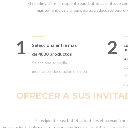
El «chafing dish» o recipiente para buffet caliente, se co
manteniéndolos a la temperatura adecuada para una
1
2
Selecciona entre
más
Es
ne
de 4000 productos
pa
Seleccione su vajilla,
Co
mobiliario y decoración en línea
di
in
OFRECER A SUS INVITA
El recipiente para buffet caliente es el accesorio p
En acero inoxidable o plata, le ayuda a presentar los platos a sus inv