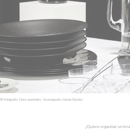
® Fotógrafo: Clara Joannides - Escenógrafo: Carole Nicolas
¿Quiere organizar un brun