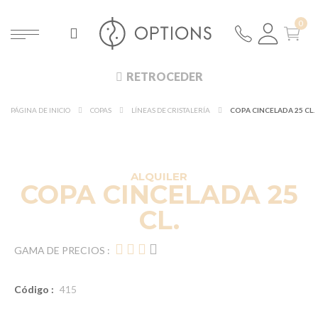
RETROCEDER
PÁGINA DE INICIO
COPAS
LÍNEAS DE CRISTALERÍA
COPA CINCELADA 25 CL.
DESCUBRE EN 360°
¡NUEVO!
ALQUILER
COPA CINCELADA 25
CL.
GAMA DE PRECIOS :
Código :
415