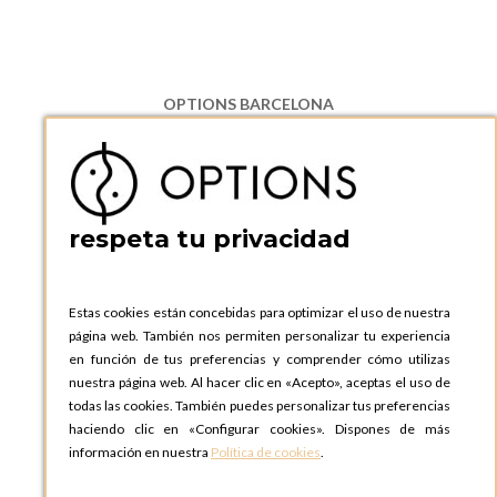
OPTIONS BARCELONA
P.I. Can Bernades-Subirà, C/ Ripollès, 12
08130 Santa Perpetua de Moguda, Barcelona
ESPAñA
Teléfono:
+34 935 724 041
respeta tu privacidad
OPTIONS BARCELONA SHOWROOM
c/ Laforja, 102
08021 BARCELONA
Estas cookies están concebidas para optimizar el uso de nuestra
ESPAñA
página web. También nos permiten personalizar tu experiencia
Teléfono:
+34 935 724 041
en función de tus preferencias y comprender cómo utilizas
nuestra página web. Al hacer clic en «Acepto», aceptas el uso de
OPTIONS MADRID
todas las cookies. También puedes personalizar tus preferencias
C. Lucio Emilio Cándido, 6,
haciendo clic en «Configurar cookies». Dispones de más
28803 Alcalá de Henares, Madrid
información en nuestra
Política de cookies
.
ESPAñA
Teléfono:
+34 918 300 344