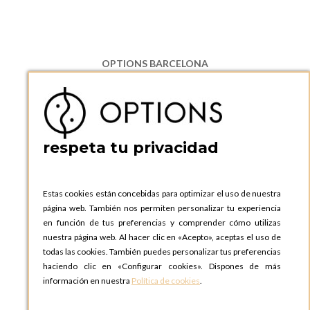
OPTIONS BARCELONA
P.I. Can Bernades-Subirà, C/ Ripollès, 12
08130 Santa Perpetua de Moguda, Barcelona
ESPAñA
Teléfono:
+34 935 724 041
respeta tu privacidad
OPTIONS BARCELONA SHOWROOM
c/ Laforja, 102
08021 BARCELONA
Estas cookies están concebidas para optimizar el uso de nuestra
ESPAñA
página web. También nos permiten personalizar tu experiencia
Teléfono:
+34 935 724 041
en función de tus preferencias y comprender cómo utilizas
nuestra página web. Al hacer clic en «Acepto», aceptas el uso de
OPTIONS MADRID
todas las cookies. También puedes personalizar tus preferencias
C. Lucio Emilio Cándido, 6,
haciendo clic en «Configurar cookies». Dispones de más
28803 Alcalá de Henares, Madrid
información en nuestra
Política de cookies
.
ESPAñA
Teléfono:
+34 918 300 344