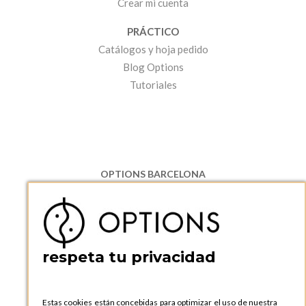
Crear mi cuenta
PRÁCTICO
Catálogos y hoja pedido
Blog Options
Tutoriales
OPTIONS BARCELONA
P.I. Can Bernades-Subirà, C/ Ripollès, 12
08130 Santa Perpetua de Moguda, Barcelona
ESPAñA
Teléfono:
+34 935 724 041
respeta tu privacidad
OPTIONS BARCELONA SHOWROOM
c/ Laforja, 102
08021 BARCELONA
Estas cookies están concebidas para optimizar el uso de nuestra
ESPAñA