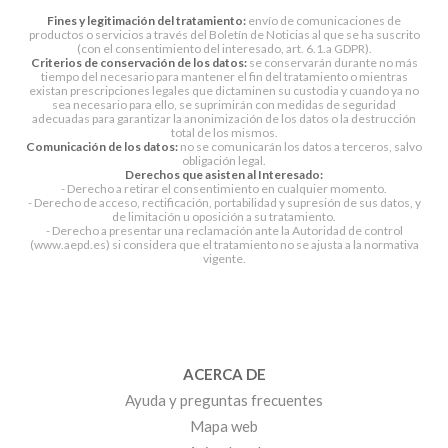
Fines y legitimación del tratamiento:
envío de comunicaciones de
productos o servicios a través del Boletín de Noticias al que se ha suscrito
(con el consentimiento del interesado, art. 6.1.a GDPR).
Criterios de conservación de los datos:
se conservarán durante no más
tiempo del necesario para mantener el fin del tratamiento o mientras
existan prescripciones legales que dictaminen su custodia y cuando ya no
sea necesario para ello, se suprimirán con medidas de seguridad
adecuadas para garantizar la anonimización de los datos o la destrucción
total de los mismos.
Comunicación de los datos:
no se comunicarán los datos a terceros, salvo
obligación legal.
Derechos que asisten al Interesado:
- Derecho a retirar el consentimiento en cualquier momento.
- Derecho de acceso, rectificación, portabilidad y supresión de sus datos, y
de limitación u oposición a su tratamiento.
- Derecho a presentar una reclamación ante la Autoridad de control
(www.aepd.es) si considera que el tratamiento no se ajusta a la normativa
vigente.
ACERCA DE
Ayuda y preguntas frecuentes
Mapa web