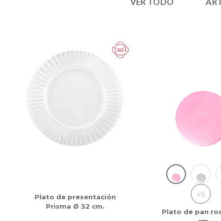
VER TODO
ART
+5
Plato de presentación
Prisma Ø 32 cm.
Plato de pan ro