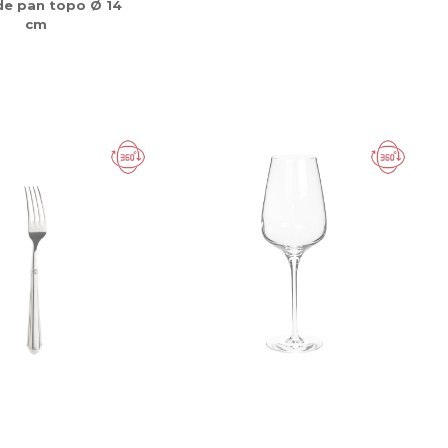
de pan topo Ø 14
cm