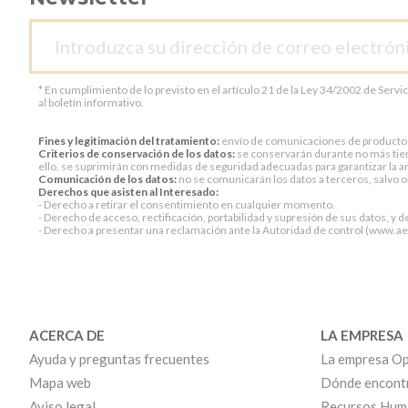
* En cumplimiento de lo previsto en el artículo 21 de la Ley 34/2002 de Servi
al boletín informativo.
Fines y legitimación del tratamiento:
envío de comunicaciones de productos o 
Criterios de conservación de los datos:
se conservarán durante no más tiem
ello, se suprimirán con medidas de seguridad adecuadas para garantizar la an
Comunicación de los datos:
no se comunicarán los datos a terceros, salvo ob
Derechos que asisten al Interesado:
- Derecho a retirar el consentimiento en cualquier momento.
- Derecho de acceso, rectificación, portabilidad y supresión de sus datos, y d
- Derecho a presentar una reclamación ante la Autoridad de control (www.aepd
ACERCA DE
LA EMPRESA
Ayuda y preguntas frecuentes
La empresa Op
Mapa web
Dónde encont
Aviso legal
Recursos Hum