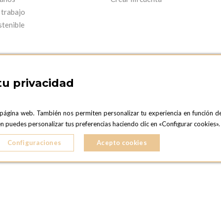
 trabajo
stenible
tu privacidad
 página web. También nos permiten personalizar tu experiencia en función d
ARCELONA SHOWROOM
OPTIONS MADRID
ién puedes personalizar tus preferencias haciendo clic en «Configurar cookies
C. Lucio Emilio Cándido, 6,
ONA
28803 Alcalá de Henares, Madrid
Configuraciones
Acepto cookies
ESPAñA
5 724 041
Teléfono:
+34 918 300 344