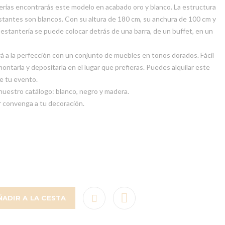
rías encontrarás este modelo en acabado oro y blanco. La estructura
estantes son blancos. Con su altura de 180 cm, su anchura de 100 cm y
estantería se puede colocar detrás de una barra, de un buffet, en un
 a la perfección con un conjunto de muebles en tonos dorados. Fácil
montarla y depositarla en el lugar que prefieras. Puedes alquilar este
e tu evento.
nuestro catálogo: blanco, negro y madera.
r convenga a tu decoración.
ÑADIR A LA CESTA