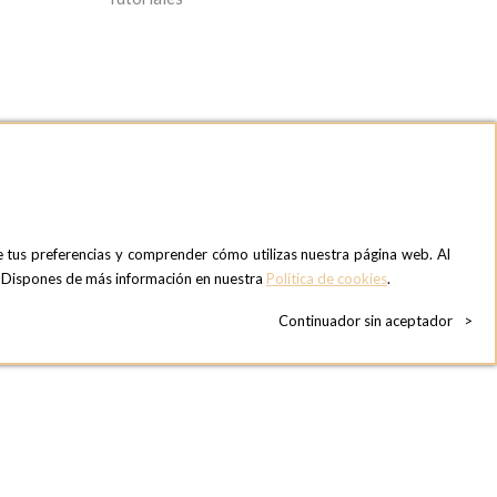
e tus preferencias y comprender cómo utilizas nuestra página web. Al
OPTIONS MADRID SHOWROOM
». Dispones de más información en nuestra
Política de cookies
.
C/ Bárbara de Braganza, 2
28004 MADRID
Continuador sin aceptador
>
ESPAñA
Teléfono:
+34 918 300 344