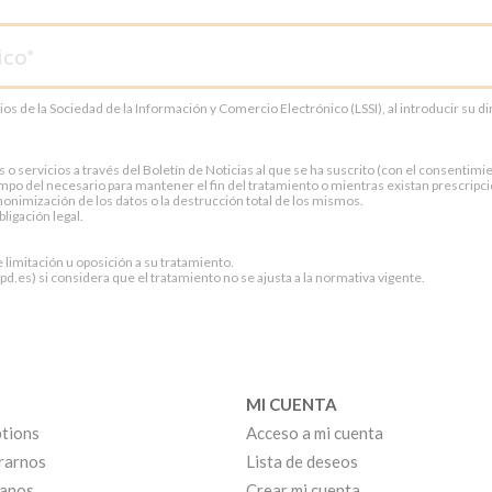
cios de la Sociedad de la Información y Comercio Electrónico (LSSI), al introducir su 
servicios a través del Boletín de Noticias al que se ha suscrito (con el consentimien
po del necesario para mantener el fin del tratamiento o mientras existan prescripci
onimización de los datos o la destrucción total de los mismos.
ligación legal.
e limitación u oposición a su tratamiento.
.es) si considera que el tratamiento no se ajusta a la normativa vigente.
MI CUENTA
tions
Acceso a mi cuenta
rarnos
Lista de deseos
anos
Crear mi cuenta