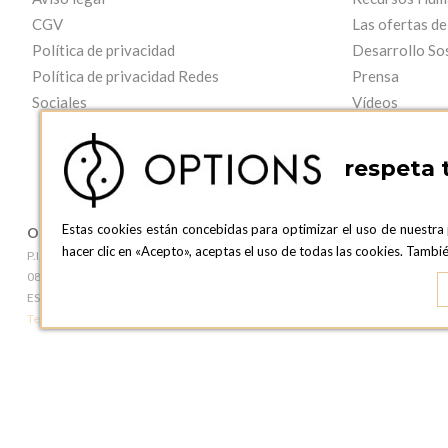
CGV
Las ofertas de
Política de privacidad
Desarrollo So
Política de privacidad Redes
Prensa
Sociales
Vídeos
respeta 
Estas cookies están concebidas para optimizar el uso de nuestra
OPTIONS BARCELONA
OPTIONS B
hacer clic en «Acepto», aceptas el uso de todas las cookies. Tamb
P.I. Can Bernades-Subirà, C/ Ripollès, 12
c/ Laforja, 102
08130 Santa Perpetua de Moguda, Barcelona
08021 BARCEL
ESPAñA
ESPAñA
Teléfono:
+34 935 724 041
Teléfono:
+34 93