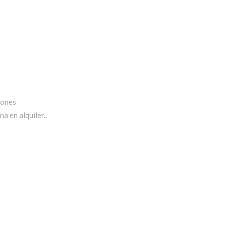
iones
a en alquiler..