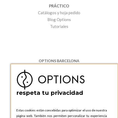
PRÁCTICO
Catálogos y hoja pedido
Blog Options
Tutoriales
OPTIONS BARCELONA
P.I. Can Bernades-Subirà, C/ Ripollès, 12
08130 Santa Perpetua de Moguda, Barcelona
ESPAñA
Teléfono:
+34 935 724 041
respeta tu privacidad
OPTIONS BARCELONA SHOWROOM
c/ Laforja, 102
08021 BARCELONA
Estas cookies están concebidas para optimizar el uso de nuestra
ESPAñA
página web. También nos permiten personalizar tu experiencia
Teléfono:
+34 935 724 041