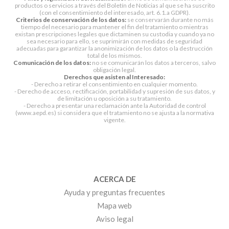
productos o servicios a través del Boletín de Noticias al que se ha suscrito
(con el consentimiento del interesado, art. 6.1.a GDPR).
Criterios de conservación de los datos:
se conservarán durante no más
tiempo del necesario para mantener el fin del tratamiento o mientras
existan prescripciones legales que dictaminen su custodia y cuando ya no
sea necesario para ello, se suprimirán con medidas de seguridad
adecuadas para garantizar la anonimización de los datos o la destrucción
total de los mismos.
Comunicación de los datos:
no se comunicarán los datos a terceros, salvo
obligación legal.
Derechos que asisten al Interesado:
- Derecho a retirar el consentimiento en cualquier momento.
- Derecho de acceso, rectificación, portabilidad y supresión de sus datos, y
de limitación u oposición a su tratamiento.
- Derecho a presentar una reclamación ante la Autoridad de control
(www.aepd.es) si considera que el tratamiento no se ajusta a la normativa
vigente.
ACERCA DE
Ayuda y preguntas frecuentes
Mapa web
Aviso legal