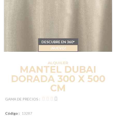
DESCUBRE EN 360°
¡NUEVO!
ALQUILER
MANTEL DUBAI
DORADA 300 X 500
CM
GAMA DE PRECIOS :
Código :
13287