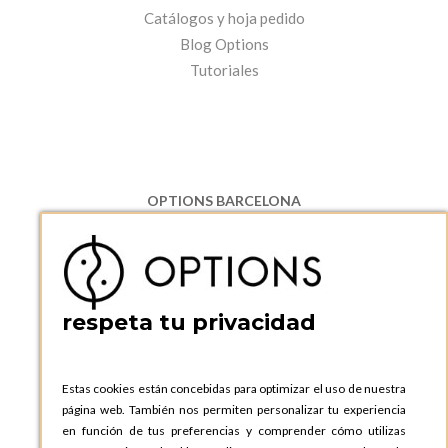
Catálogos y hoja pedido
Blog Options
Tutoriales
OPTIONS BARCELONA
P.I. Can Bernades-Subirà, C/ Ripollès, 12
08130 Santa Perpetua de Moguda, Barcelona
ESPAñA
Teléfono:
+34 935 724 041
respeta tu privacidad
OPTIONS BARCELONA SHOWROOM
c/ Laforja, 102
08021 BARCELONA
Estas cookies están concebidas para optimizar el uso de nuestra
ESPAñA
página web. También nos permiten personalizar tu experiencia
Teléfono:
+34 935 724 041
en función de tus preferencias y comprender cómo utilizas