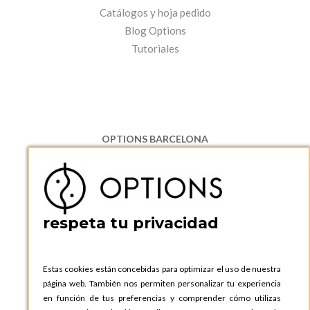
Catálogos y hoja pedido
Blog Options
Tutoriales
OPTIONS BARCELONA
P.I. Can Bernades-Subirà, C/ Ripollès, 12
08130 Santa Perpetua de Moguda, Barcelona
ESPAñA
Teléfono:
+34 935 724 041
respeta tu privacidad
OPTIONS BARCELONA SHOWROOM
c/ Laforja, 102
08021 BARCELONA
Estas cookies están concebidas para optimizar el uso de nuestra
ESPAñA
página web. También nos permiten personalizar tu experiencia
Teléfono:
+34 935 724 041
en función de tus preferencias y comprender cómo utilizas