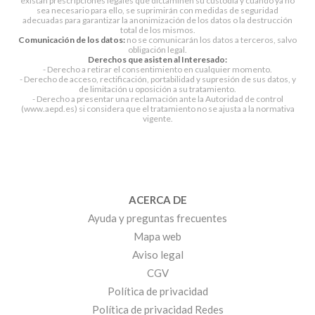
existan prescripciones legales que dictaminen su custodia y cuando ya no
sea necesario para ello, se suprimirán con medidas de seguridad
adecuadas para garantizar la anonimización de los datos o la destrucción
total de los mismos.
Comunicación de los datos:
no se comunicarán los datos a terceros, salvo
obligación legal.
Derechos que asisten al Interesado:
- Derecho a retirar el consentimiento en cualquier momento.
- Derecho de acceso, rectificación, portabilidad y supresión de sus datos, y
de limitación u oposición a su tratamiento.
- Derecho a presentar una reclamación ante la Autoridad de control
(www.aepd.es) si considera que el tratamiento no se ajusta a la normativa
vigente.
ACERCA DE
Ayuda y preguntas frecuentes
Mapa web
Aviso legal
CGV
Política de privacidad
Política de privacidad Redes