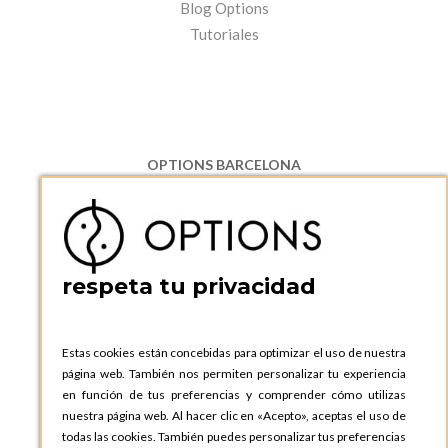
Blog Options
Tutoriales
OPTIONS BARCELONA
P.I. Can Bernades-Subirà, C/ Ripollès, 12
08130 Santa Perpetua de Moguda, Barcelona
ESPAñA
Teléfono:
+34 935 724 041
respeta tu privacidad
OPTIONS BARCELONA SHOWROOM
c/ Laforja, 102
08021 BARCELONA
Estas cookies están concebidas para optimizar el uso de nuestra
ESPAñA
página web. También nos permiten personalizar tu experiencia
Teléfono:
+34 935 724 041
en función de tus preferencias y comprender cómo utilizas
nuestra página web. Al hacer clic en «Acepto», aceptas el uso de
OPTIONS MADRID
todas las cookies. También puedes personalizar tus preferencias
C. Lucio Emilio Cándido, 6,