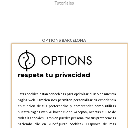
Tutoriales
OPTIONS BARCELONA
P.I. Can Bernades-Subirà, C/ Ripollès, 12
08130 Santa Perpetua de Moguda, Barcelona
ESPAñA
Teléfono:
+34 935 724 041
respeta tu privacidad
OPTIONS BARCELONA SHOWROOM
c/ Laforja, 102
08021 BARCELONA
Estas cookies están concebidas para optimizar el uso de nuestra
ESPAñA
página web. También nos permiten personalizar tu experiencia
Teléfono:
+34 935 724 041
en función de tus preferencias y comprender cómo utilizas
nuestra página web. Al hacer clic en «Acepto», aceptas el uso de
OPTIONS MADRID
todas las cookies. También puedes personalizar tus preferencias
C. Lucio Emilio Cándido, 6,
haciendo clic en «Configurar cookies». Dispones de más
28803 Alcalá de Henares, Madrid