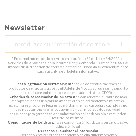
Newsletter
* En cumplimiento de lo previsto en el artículo 21 de la Ley 34/2002 de
Servicios de la Sociedad de la Información y Comercio Electrónico (LSSI), al
introducir su dirección de correo electrónico, usted da su consentimiento
para suscribirse al boletín informativo.
Fines y legitimación del tratamiento:
envío de comunicaciones de
productos o servicios a través del Boletín de Noticias al que se ha suscrito
(con el consentimiento del interesado, art. 6.1.a GDPR).
Criterios de conservación de los datos:
se conservarán durante no más
tiempo del necesario para mantener el fin del tratamiento o mientras
existan prescripciones legales que dictaminen su custodia y cuando ya no
sea necesario para ello, se suprimirán con medidas de seguridad
adecuadas para garantizar la anonimización de los datos o la destrucción
total de los mismos.
Comunicación de los datos:
no se comunicarán los datos a terceros, salvo
obligación legal.
Derechos que asisten al Interesado:
- Derecho a retirar el consentimiento en cualquier momento.