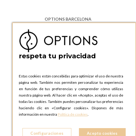
OPTIONS BARCELONA
P.I. Can Bernades-Subirà, C/ Ripollès, 12
08130 Santa Perpetua de Moguda, Barcelona
ESPAñA
Teléfono:
+34 935 724 041
respeta tu privacidad
OPTIONS BARCELONA SHOWROOM
c/ Laforja, 102
08021 BARCELONA
Estas cookies están concebidas para optimizar el uso de nuestra
ESPAñA
página web. También nos permiten personalizar tu experiencia
Teléfono:
+34 935 724 041
en función de tus preferencias y comprender cómo utilizas
nuestra página web. Al hacer clic en «Acepto», aceptas el uso de
OPTIONS MADRID
todas las cookies. También puedes personalizar tus preferencias
C. Lucio Emilio Cándido, 6,
haciendo clic en «Configurar cookies». Dispones de más
28803 Alcalá de Henares, Madrid
información en nuestra
Política de cookies
.
ESPAñA
Teléfono:
+34 918 300 344
Configuraciones
Acepto cookies
OPTIONS MADRID SHOWROOM