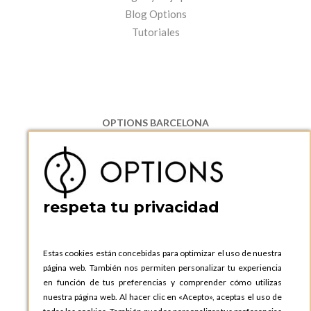
Blog Options
Tutoriales
OPTIONS BARCELONA
P.I. Can Bernades-Subirà, C/ Ripollès, 12
08130 Santa Perpetua de Moguda, Barcelona
ESPAñA
Teléfono:
+34 935 724 041
respeta tu privacidad
OPTIONS BARCELONA SHOWROOM
c/ Laforja, 102
08021 BARCELONA
Estas cookies están concebidas para optimizar el uso de nuestra
ESPAñA
página web. También nos permiten personalizar tu experiencia
Teléfono:
+34 935 724 041
en función de tus preferencias y comprender cómo utilizas
nuestra página web. Al hacer clic en «Acepto», aceptas el uso de
OPTIONS MADRID