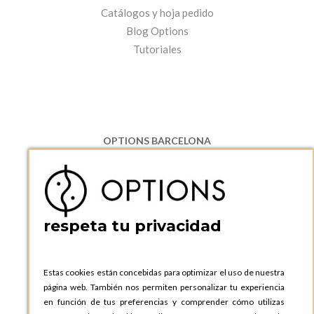
Catálogos y hoja pedido
Blog Options
Tutoriales
OPTIONS BARCELONA
P.I. Can Bernades-Subirà, C/ Ripollès, 12
08130 Santa Perpetua de Moguda, Barcelona
ESPAñA
Teléfono:
+34 935 724 041
respeta tu privacidad
OPTIONS BARCELONA SHOWROOM
c/ Laforja, 102
08021 BARCELONA
Estas cookies están concebidas para optimizar el uso de nuestra
ESPAñA
página web. También nos permiten personalizar tu experiencia
Teléfono:
+34 935 724 041
en función de tus preferencias y comprender cómo utilizas