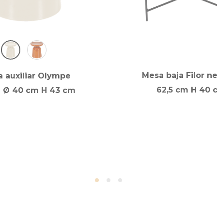
Mesa baja Filor n
 auxiliar Olympe
62,5 cm H 40 
 Ø 40 cm H 43 cm