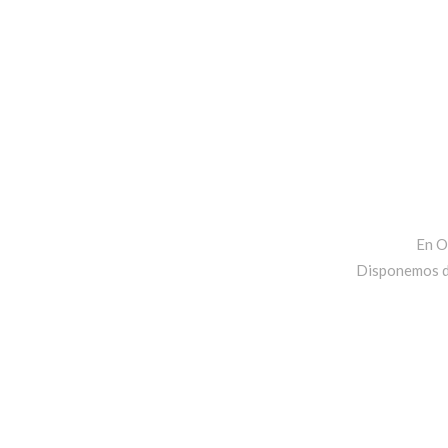
En O
Disponemos de 