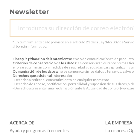
Newsletter
* En cumplimiento de lo previsto en el artículo 21 de la Ley 34/2002 de Servi
al boletín informativo.
Fines y legitimación del tratamiento:
envío de comunicaciones de productos o 
Criterios de conservación de los datos:
se conservarán durante no más tiem
ello, se suprimirán con medidas de seguridad adecuadas para garantizar la an
Comunicación de los datos:
no se comunicarán los datos a terceros, salvo ob
Derechos que asisten al Interesado:
- Derecho a retirar el consentimiento en cualquier momento.
- Derecho de acceso, rectificación, portabilidad y supresión de sus datos, y d
- Derecho a presentar una reclamación ante la Autoridad de control (www.aepd
ACERCA DE
LA EMPRESA
Ayuda y preguntas frecuentes
La empresa Op