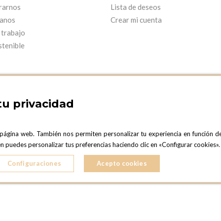
rarnos
Lista de deseos
anos
Crear mi cuenta
 trabajo
stenible
tu privacidad
 página web. También nos permiten personalizar tu experiencia en función d
ARCELONA SHOWROOM
OPTIONS MADRID
ién puedes personalizar tus preferencias haciendo clic en «Configurar cookies
C. Lucio Emilio Cándido, 6,
ONA
28803 Alcalá de Henares, Madrid
Configuraciones
Acepto cookies
ESPAñA
5 724 041
Teléfono:
+34 918 300 344