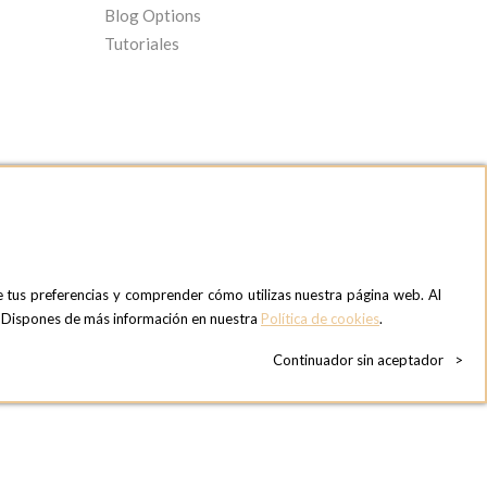
Blog Options
Tutoriales
e tus preferencias y comprender cómo utilizas nuestra página web. Al
OPTIONS MADRID SHOWROOM
». Dispones de más información en nuestra
Política de cookies
.
C/ Bárbara de Braganza, 2
28004 MADRID
Continuador sin aceptador
>
ESPAñA
Teléfono:
+34 918 300 344