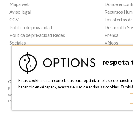
Mapa web
Dónde encont
Aviso legal
Recursos Hum
CGV
Las ofertas de
Política de privacidad
Desarrollo So
Política de privacidad Redes
Prensa
Sociales
Vídeos
respeta 
Estas cookies están concebidas para optimizar el uso de nuestra
OPTIONS BARCELONA
OPTIONS B
hacer clic en «Acepto», aceptas el uso de todas las cookies. Tamb
P.I. Can Bernades-Subirà, C/ Ripollès, 12
c/ Laforja, 102
08130 Santa Perpetua de Moguda, Barcelona
08021 BARCEL
ESPAñA
ESPAñA
Teléfono:
+34 935 724 041
Teléfono:
+34 93