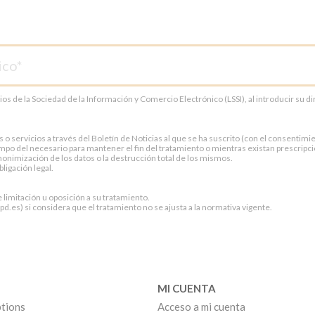
cios de la Sociedad de la Información y Comercio Electrónico (LSSI), al introducir su 
servicios a través del Boletín de Noticias al que se ha suscrito (con el consentimien
po del necesario para mantener el fin del tratamiento o mientras existan prescripci
onimización de los datos o la destrucción total de los mismos.
ligación legal.
e limitación u oposición a su tratamiento.
.es) si considera que el tratamiento no se ajusta a la normativa vigente.
MI CUENTA
tions
Acceso a mi cuenta