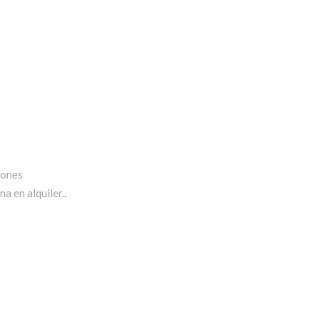
iones
a en alquiler..