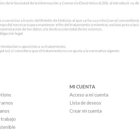
cios de la Sociedad de la Información y Comercio Electrónico (LSSI), al introducir su 
servicios a través del Boletín de Noticias al que se ha suscrito (con el consentimien
po del necesario para mantener el fin del tratamiento o mientras existan prescripci
onimización de los datos o la destrucción total de los mismos.
ligación legal.
e limitación u oposición a su tratamiento.
.es) si considera que el tratamiento no se ajusta a la normativa vigente.
MI CUENTA
tions
Acceso a mi cuenta
rarnos
Lista de deseos
anos
Crear mi cuenta
 trabajo
stenible