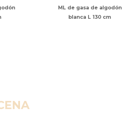
godón
ML de gasa de algodón
m
blanca L 130 cm
SCENA