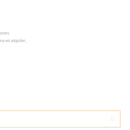
iones
a en alquiler..