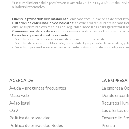
* En cumplimiento de lo previsto en el artículo 21 de la Ley 34/2002 de Servi
al boletín informativo.
Fines y legitimación del tratamiento:
envío de comunicaciones de productos o 
Criterios de conservación de los datos:
se conservarán durante no más tiem
ello, se suprimirán con medidas de seguridad adecuadas para garantizar la an
Comunicación de los datos:
no se comunicarán los datos a terceros, salvo ob
Derechos que asisten al Interesado:
- Derecho a retirar el consentimiento en cualquier momento.
- Derecho de acceso, rectificación, portabilidad y supresión de sus datos, y d
- Derecho a presentar una reclamación ante la Autoridad de control (www.aepd
ACERCA DE
LA EMPRESA
Ayuda y preguntas frecuentes
La empresa Op
Mapa web
Dónde encont
Aviso legal
Recursos Hum
CGV
Las ofertas de
Política de privacidad
Desarrollo So
Política de privacidad Redes
Prensa