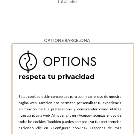
Tutoriales
OPTIONS BARCELONA
P.I. Can Bernades-Subirà, C/ Ripollès, 12
08130 Santa Perpetua de Moguda, Barcelona
ESPAñA
Teléfono:
+34 935 724 041
respeta tu privacidad
OPTIONS BARCELONA SHOWROOM
c/ Laforja, 102
08021 BARCELONA
Estas cookies están concebidas para optimizar el uso de nuestra
ESPAñA
página web. También nos permiten personalizar tu experiencia
Teléfono:
+34 935 724 041
en función de tus preferencias y comprender cómo utilizas
nuestra página web. Al hacer clic en «Acepto», aceptas el uso de
OPTIONS MADRID
todas las cookies. También puedes personalizar tus preferencias
C. Lucio Emilio Cándido, 6,
haciendo clic en «Configurar cookies». Dispones de más
28803 Alcalá de Henares, Madrid