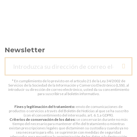
Newsletter
* En cumplimiento de lo previsto en el artículo 21 de la Ley 34/2002 de
Servicios de la Sociedad de la Información y Comercio Electrónico (LSSI), al
introducir su dirección de correo electrónico, usted da su consentimiento
para suscribirse al boletín informativo.
Fines y legitimación del tratamiento:
envío de comunicaciones de
productos o servicios a través del Boletín de Noticias al que se ha suscrito
(con el consentimiento del interesado, art. 6.1.a GDPR).
Criterios de conservación de los datos:
se conservarán durante no más
tiempo del necesario para mantener el fin del tratamiento o mientras
existan prescripciones legales que dictaminen su custodia y cuando ya no
sea necesario para ello, se suprimirán con medidas de seguridad
adecuadas para garantizar la anonimización de los datos o la destrucción