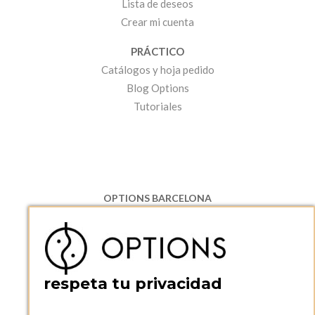
Lista de deseos
Crear mi cuenta
PRÁCTICO
Catálogos y hoja pedido
Blog Options
Tutoriales
OPTIONS BARCELONA
P.I. Can Bernades-Subirà, C/ Ripollès, 12
08130 Santa Perpetua de Moguda, Barcelona
ESPAñA
Teléfono:
+34 935 724 041
respeta tu privacidad
OPTIONS BARCELONA SHOWROOM
c/ Laforja, 102