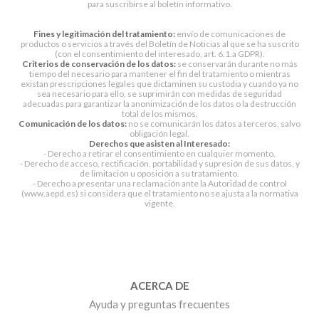
para suscribirse al boletín informativo.
Fines y legitimación del tratamiento:
envío de comunicaciones de
productos o servicios a través del Boletín de Noticias al que se ha suscrito
(con el consentimiento del interesado, art. 6.1.a GDPR).
Criterios de conservación de los datos:
se conservarán durante no más
tiempo del necesario para mantener el fin del tratamiento o mientras
existan prescripciones legales que dictaminen su custodia y cuando ya no
sea necesario para ello, se suprimirán con medidas de seguridad
adecuadas para garantizar la anonimización de los datos o la destrucción
total de los mismos.
Comunicación de los datos:
no se comunicarán los datos a terceros, salvo
obligación legal.
Derechos que asisten al Interesado:
- Derecho a retirar el consentimiento en cualquier momento.
- Derecho de acceso, rectificación, portabilidad y supresión de sus datos, y
de limitación u oposición a su tratamiento.
- Derecho a presentar una reclamación ante la Autoridad de control
(www.aepd.es) si considera que el tratamiento no se ajusta a la normativa
vigente.
ACERCA DE
Ayuda y preguntas frecuentes