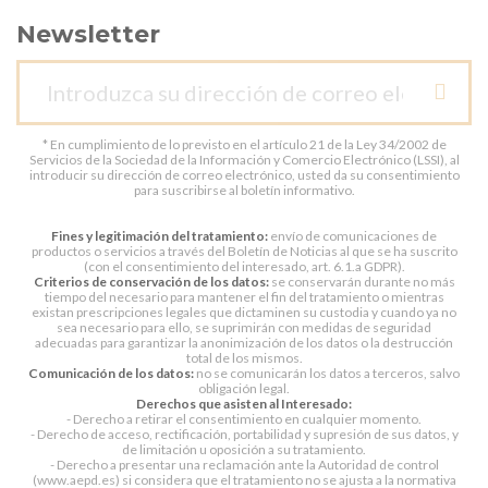
Newsletter
* En cumplimiento de lo previsto en el artículo 21 de la Ley 34/2002 de
Servicios de la Sociedad de la Información y Comercio Electrónico (LSSI), al
introducir su dirección de correo electrónico, usted da su consentimiento
para suscribirse al boletín informativo.
Fines y legitimación del tratamiento:
envío de comunicaciones de
productos o servicios a través del Boletín de Noticias al que se ha suscrito
(con el consentimiento del interesado, art. 6.1.a GDPR).
Criterios de conservación de los datos:
se conservarán durante no más
tiempo del necesario para mantener el fin del tratamiento o mientras
existan prescripciones legales que dictaminen su custodia y cuando ya no
sea necesario para ello, se suprimirán con medidas de seguridad
adecuadas para garantizar la anonimización de los datos o la destrucción
total de los mismos.
Comunicación de los datos:
no se comunicarán los datos a terceros, salvo
obligación legal.
Derechos que asisten al Interesado:
- Derecho a retirar el consentimiento en cualquier momento.
- Derecho de acceso, rectificación, portabilidad y supresión de sus datos, y
de limitación u oposición a su tratamiento.
- Derecho a presentar una reclamación ante la Autoridad de control
(www.aepd.es) si considera que el tratamiento no se ajusta a la normativa