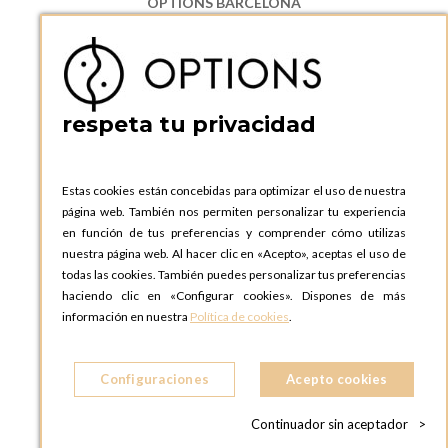
OPTIONS BARCELONA
P.I. Can Bernades-Subirà, C/ Ripollès, 12
08130 Santa Perpetua de Moguda, Barcelona
ESPAñA
Teléfono:
+34 935 724 041
respeta tu privacidad
OPTIONS BARCELONA SHOWROOM
c/ Laforja, 102
08021 BARCELONA
Estas cookies están concebidas para optimizar el uso de nuestra
ESPAñA
página web. También nos permiten personalizar tu experiencia
Teléfono:
+34 935 724 041
en función de tus preferencias y comprender cómo utilizas
nuestra página web. Al hacer clic en «Acepto», aceptas el uso de
OPTIONS MADRID
todas las cookies. También puedes personalizar tus preferencias
C. Lucio Emilio Cándido, 6,
haciendo clic en «Configurar cookies». Dispones de más
28803 Alcalá de Henares, Madrid
información en nuestra
Política de cookies
.
ESPAñA
Teléfono:
+34 918 300 344
Configuraciones
Acepto cookies
OPTIONS MADRID SHOWROOM
C/ Bárbara de Braganza, 2
Continuador sin aceptador
>
28004 MADRID