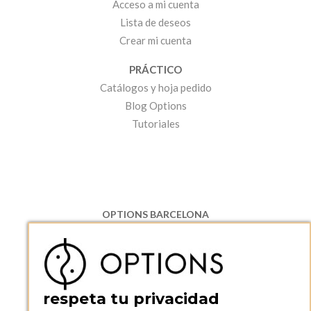
Acceso a mi cuenta
Lista de deseos
Crear mi cuenta
PRÁCTICO
Catálogos y hoja pedido
Blog Options
Tutoriales
OPTIONS BARCELONA
P.I. Can Bernades-Subirà, C/ Ripollès, 12
08130 Santa Perpetua de Moguda, Barcelona
ESPAñA
Teléfono:
+34 935 724 041
respeta tu privacidad
OPTIONS BARCELONA SHOWROOM