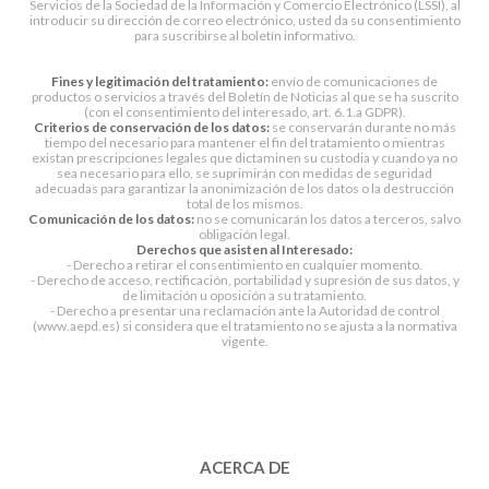
Servicios de la Sociedad de la Información y Comercio Electrónico (LSSI), al
introducir su dirección de correo electrónico, usted da su consentimiento
para suscribirse al boletín informativo.
Fines y legitimación del tratamiento:
envío de comunicaciones de
productos o servicios a través del Boletín de Noticias al que se ha suscrito
(con el consentimiento del interesado, art. 6.1.a GDPR).
Criterios de conservación de los datos:
se conservarán durante no más
tiempo del necesario para mantener el fin del tratamiento o mientras
existan prescripciones legales que dictaminen su custodia y cuando ya no
sea necesario para ello, se suprimirán con medidas de seguridad
adecuadas para garantizar la anonimización de los datos o la destrucción
total de los mismos.
Comunicación de los datos:
no se comunicarán los datos a terceros, salvo
obligación legal.
Derechos que asisten al Interesado:
- Derecho a retirar el consentimiento en cualquier momento.
- Derecho de acceso, rectificación, portabilidad y supresión de sus datos, y
de limitación u oposición a su tratamiento.
- Derecho a presentar una reclamación ante la Autoridad de control
(www.aepd.es) si considera que el tratamiento no se ajusta a la normativa
vigente.
ACERCA DE