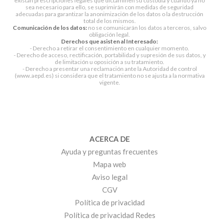
existan prescripciones legales que dictaminen su custodia y cuando ya no
sea necesario para ello, se suprimirán con medidas de seguridad
adecuadas para garantizar la anonimización de los datos o la destrucción
total de los mismos.
Comunicación de los datos:
no se comunicarán los datos a terceros, salvo
obligación legal.
Derechos que asisten al Interesado:
- Derecho a retirar el consentimiento en cualquier momento.
- Derecho de acceso, rectificación, portabilidad y supresión de sus datos, y
de limitación u oposición a su tratamiento.
- Derecho a presentar una reclamación ante la Autoridad de control
(www.aepd.es) si considera que el tratamiento no se ajusta a la normativa
vigente.
ACERCA DE
Ayuda y preguntas frecuentes
Mapa web
Aviso legal
CGV
Política de privacidad
Política de privacidad Redes