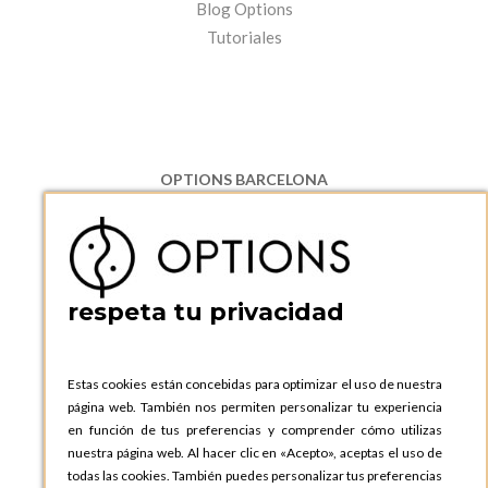
Blog Options
Tutoriales
OPTIONS BARCELONA
P.I. Can Bernades-Subirà, C/ Ripollès, 12
08130 Santa Perpetua de Moguda, Barcelona
ESPAñA
Teléfono:
+34 935 724 041
respeta tu privacidad
OPTIONS BARCELONA SHOWROOM
c/ Laforja, 102
08021 BARCELONA
Estas cookies están concebidas para optimizar el uso de nuestra
ESPAñA
página web. También nos permiten personalizar tu experiencia
Teléfono:
+34 935 724 041
en función de tus preferencias y comprender cómo utilizas
nuestra página web. Al hacer clic en «Acepto», aceptas el uso de
OPTIONS MADRID
todas las cookies. También puedes personalizar tus preferencias
C. Lucio Emilio Cándido, 6,