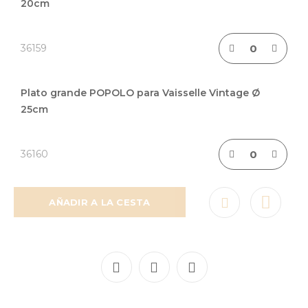
artículos
20cm
agrupados
36159
Plato grande POPOLO para Vaisselle Vintage Ø
25cm
36160
AÑADIR A LA CESTA