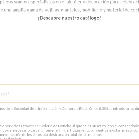
ptions somos especialistas en el alquiler y decoración para celebrac
una amplia gama de vajillas, manteles, mobiliario y material de cocin
¡Descubre nuestro catálogo!
cios de la Sociedad de la Información y Comercio Electrónico (LSSI), al introducir su 
servicios a través del Boletín de Noticias al que se ha suscrito (con el consentimien
po del necesario para mantener el fin del tratamiento o mientras existan prescripci
onimización de los datos o la destrucción total de los mismos.
ligación legal.