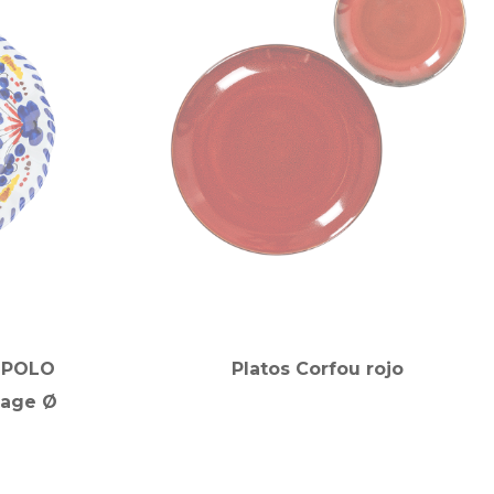
OPOLO
Platos Corfou rojo
tage Ø