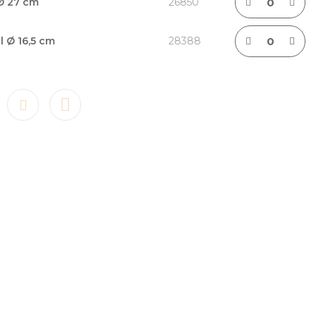
 Ø 27 cm
26850
l Ø 16,5 cm
28388