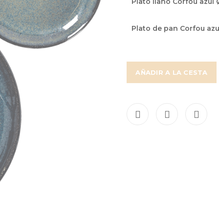
Plato llano Corfou azul
de
artículos
Plato de pan Corfou azu
agrupados
AÑADIR A LA CESTA