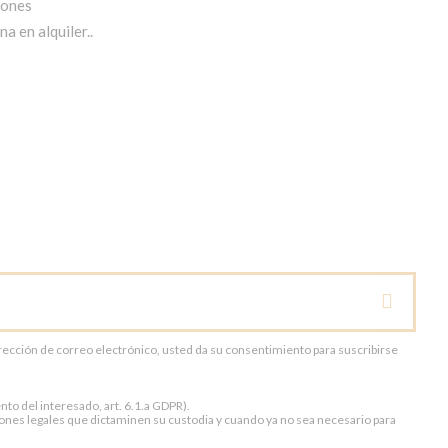
iones
a en alquiler..
dirección de correo electrónico, usted da su consentimiento para suscribirse
to del interesado, art. 6.1.a GDPR).
ones legales que dictaminen su custodia y cuando ya no sea necesario para