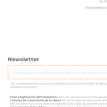
En O
Disponemos de 
Newsletter
* En cumplimiento de lo previsto en el artículo 21 de la Ley 34/2002 de Servi
al boletín informativo.
Fines y legitimación del tratamiento:
envío de comunicaciones de productos o 
Criterios de conservación de los datos:
se conservarán durante no más tiem
ello, se suprimirán con medidas de seguridad adecuadas para garantizar la an
Comunicación de los datos:
no se comunicarán los datos a terceros, salvo ob