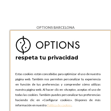
OPTIONS BARCELONA
P.I. Can Bernades-Subirà, C/ Ripollès, 12
08130 Santa Perpetua de Moguda, Barcelona
ESPAñA
Teléfono:
+34 935 724 041
respeta tu privacidad
OPTIONS BARCELONA SHOWROOM
c/ Laforja, 102
08021 BARCELONA
Estas cookies están concebidas para optimizar el uso de nuestra
ESPAñA
página web. También nos permiten personalizar tu experiencia
Teléfono:
+34 935 724 041
en función de tus preferencias y comprender cómo utilizas
nuestra página web. Al hacer clic en «Acepto», aceptas el uso de
OPTIONS MADRID
todas las cookies. También puedes personalizar tus preferencias
C. Lucio Emilio Cándido, 6,
haciendo clic en «Configurar cookies». Dispones de más
28803 Alcalá de Henares, Madrid
información en nuestra
Política de cookies
.
ESPAñA