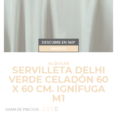
DESCUBRE EN 360°
¡NUEVO!
ALQUILER
SERVILLETA DELHI
VERDE CELADÓN 60
X 60 CM. IGNÍFUGA
M1
GAMA DE PRECIOS :