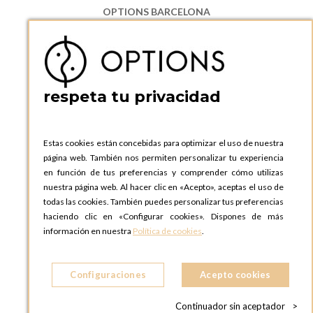
OPTIONS BARCELONA
P.I. Can Bernades-Subirà, C/ Ripollès, 12
08130 Santa Perpetua de Moguda, Barcelona
ESPAñA
Teléfono:
+34 935 724 041
respeta tu privacidad
OPTIONS BARCELONA SHOWROOM
c/ Laforja, 102
08021 BARCELONA
Estas cookies están concebidas para optimizar el uso de nuestra
ESPAñA
página web. También nos permiten personalizar tu experiencia
Teléfono:
+34 935 724 041
en función de tus preferencias y comprender cómo utilizas
nuestra página web. Al hacer clic en «Acepto», aceptas el uso de
OPTIONS MADRID
todas las cookies. También puedes personalizar tus preferencias
C. Lucio Emilio Cándido, 6,
haciendo clic en «Configurar cookies». Dispones de más
28803 Alcalá de Henares, Madrid
información en nuestra
Política de cookies
.
ESPAñA
Teléfono:
+34 918 300 344
Configuraciones
Acepto cookies
OPTIONS MADRID SHOWROOM
C/ Bárbara de Braganza, 2
Continuador sin aceptador
>
28004 MADRID