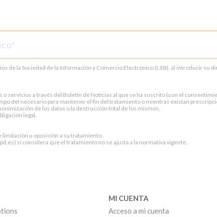
cios de la Sociedad de la Información y Comercio Electrónico (LSSI), al introducir su 
servicios a través del Boletín de Noticias al que se ha suscrito (con el consentimien
po del necesario para mantener el fin del tratamiento o mientras existan prescripci
onimización de los datos o la destrucción total de los mismos.
ligación legal.
e limitación u oposición a su tratamiento.
.es) si considera que el tratamiento no se ajusta a la normativa vigente.
MI CUENTA
tions
Acceso a mi cuenta