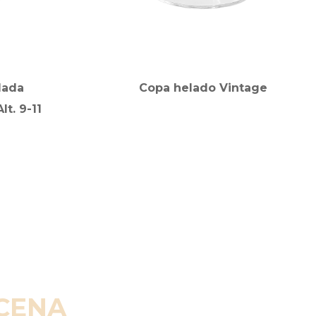
lada
Copa helado Vintage
lt. 9-11
SCENA