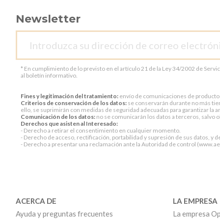
Newsletter
* En cumplimiento de lo previsto en el artículo 21 de la Ley 34/2002 de Servi
al boletín informativo.
Fines y legitimación del tratamiento:
envío de comunicaciones de productos o 
Criterios de conservación de los datos:
se conservarán durante no más tiem
ello, se suprimirán con medidas de seguridad adecuadas para garantizar la an
Comunicación de los datos:
no se comunicarán los datos a terceros, salvo ob
Derechos que asisten al Interesado:
- Derecho a retirar el consentimiento en cualquier momento.
- Derecho de acceso, rectificación, portabilidad y supresión de sus datos, y d
- Derecho a presentar una reclamación ante la Autoridad de control (www.aepd
ACERCA DE
LA EMPRESA
Ayuda y preguntas frecuentes
La empresa Op