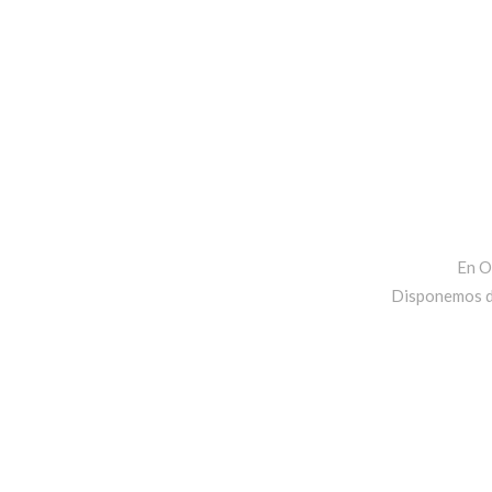
En O
Disponemos de 