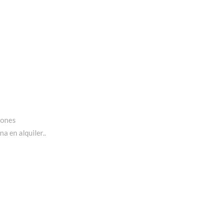
iones
a en alquiler..