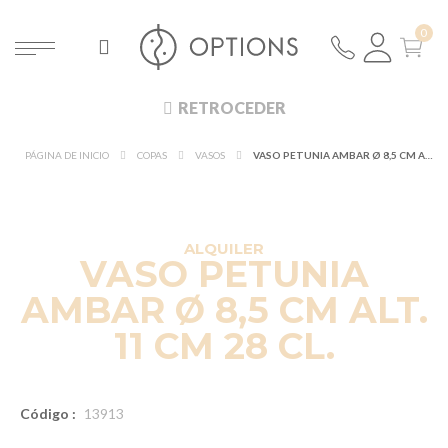
RETROCEDER
PÁGINA DE INICIO
COPAS
VASOS
VASO PETUNIA AMBAR Ø 8,5 CM ALT. 11 CM 28 CL.
DESCUBRE EN 360°
¡NUEVO!
ALQUILER
VASO PETUNIA
AMBAR Ø 8,5 CM ALT.
11 CM 28 CL.
Código :
13913