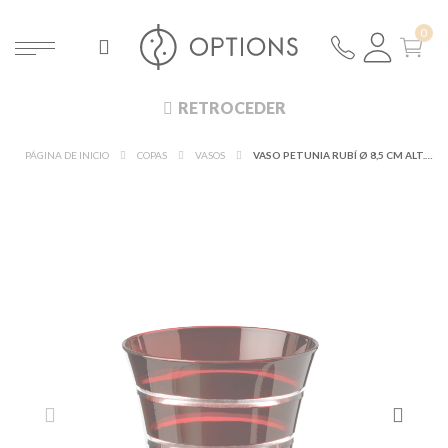
RETROCEDER
PÁGINA DE INICIO
COPAS
VASOS
VASO PETUNIA RUBÍ Ø 8,5 CM ALT. 11 CM 28 CL