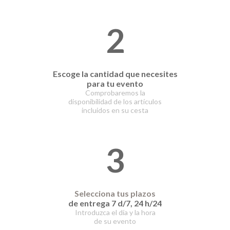
2
Escoge la cantidad que necesites
para tu evento
Comprobaremos la
disponibilidad de los artículos
incluidos en su cesta
3
Selecciona tus plazos
de entrega 7 d/7, 24 h/24
Introduzca el día y la hora
de su evento