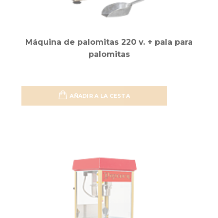
Máquina de palomitas 220 v. + pala para
palomitas
AÑADIR A LA CESTA
Añadir 