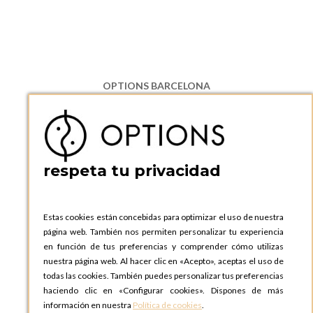
OPTIONS BARCELONA
P.I. Can Bernades-Subirà, C/ Ripollès, 12
08130 Santa Perpetua de Moguda, Barcelona
ESPAñA
Teléfono:
+34 935 724 041
respeta tu privacidad
OPTIONS BARCELONA SHOWROOM
c/ Laforja, 102
08021 BARCELONA
Estas cookies están concebidas para optimizar el uso de nuestra
ESPAñA
página web. También nos permiten personalizar tu experiencia
Teléfono:
+34 935 724 041
en función de tus preferencias y comprender cómo utilizas
nuestra página web. Al hacer clic en «Acepto», aceptas el uso de
OPTIONS MADRID
todas las cookies. También puedes personalizar tus preferencias
C. Lucio Emilio Cándido, 6,
haciendo clic en «Configurar cookies». Dispones de más
28803 Alcalá de Henares, Madrid
información en nuestra
Política de cookies
.
ESPAñA