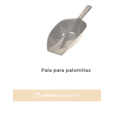
Pala para palomitas
AÑADIR A LA CESTA
Añadir 