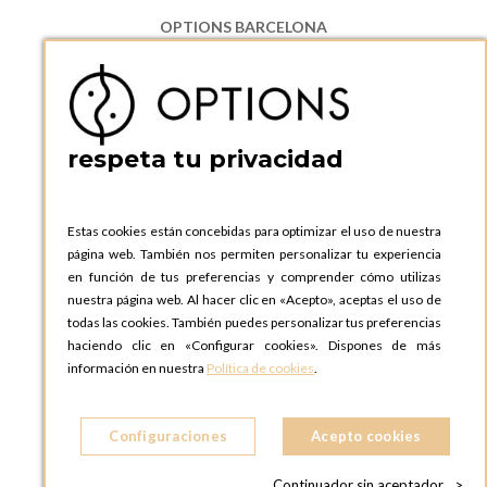
OPTIONS BARCELONA
P.I. Can Bernades-Subirà, C/ Ripollès, 12
08130 Santa Perpetua de Moguda, Barcelona
ESPAñA
Teléfono:
+34 935 724 041
respeta tu privacidad
OPTIONS BARCELONA SHOWROOM
c/ Laforja, 102
08021 BARCELONA
Estas cookies están concebidas para optimizar el uso de nuestra
ESPAñA
página web. También nos permiten personalizar tu experiencia
Teléfono:
+34 935 724 041
en función de tus preferencias y comprender cómo utilizas
nuestra página web. Al hacer clic en «Acepto», aceptas el uso de
OPTIONS MADRID
todas las cookies. También puedes personalizar tus preferencias
C. Lucio Emilio Cándido, 6,
haciendo clic en «Configurar cookies». Dispones de más
28803 Alcalá de Henares, Madrid
información en nuestra
Política de cookies
.
ESPAñA
Teléfono:
+34 918 300 344
Configuraciones
Acepto cookies
OPTIONS MADRID SHOWROOM
C/ Bárbara de Braganza, 2
Continuador sin aceptador
>