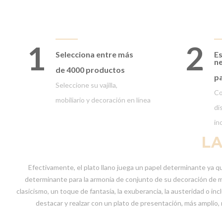
1
2
Selecciona entre
más
Es
ne
de 4000 productos
pa
Seleccione su vajilla,
Co
mobiliario y decoración en línea
di
in
LA
Efectivamente, el plato llano juega un papel determinante ya qu
determinante para la armonía de conjunto de su decoración de me
clasicismo, un toque de fantasía, la exuberancia, la austeridad o i
destacar y realzar con un plato de presentación, más amplio,