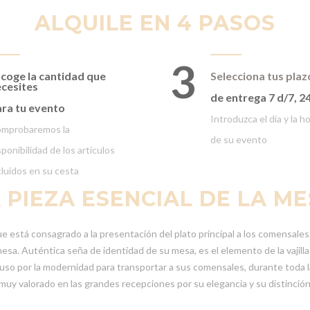
ALQUILE EN 4 PASOS
3
coge la cantidad que
Selecciona tus plaz
cesites
de entrega 7 d/7, 2
ra tu evento
Introduzca el día y la h
mprobaremos la
de su evento
sponibilidad de los artículos
cluidos en su cesta
 PIEZA ESENCIAL DE LA M
e está consagrado a la presentación del plato principal a los comensales.
sa. Auténtica seña de identidad de su mesa, es el elemento de la vajilla 
ncluso por la modernidad para transportar a sus comensales, durante toda 
 muy valorado en las grandes recepciones por su elegancia y su distinció