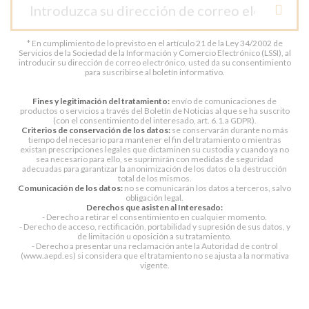
* En cumplimiento de lo previsto en el artículo 21 de la Ley 34/2002 de
Servicios de la Sociedad de la Información y Comercio Electrónico (LSSI), al
introducir su dirección de correo electrónico, usted da su consentimiento
para suscribirse al boletín informativo.
Fines y legitimación del tratamiento:
envío de comunicaciones de
productos o servicios a través del Boletín de Noticias al que se ha suscrito
(con el consentimiento del interesado, art. 6.1.a GDPR).
Criterios de conservación de los datos:
se conservarán durante no más
tiempo del necesario para mantener el fin del tratamiento o mientras
existan prescripciones legales que dictaminen su custodia y cuando ya no
sea necesario para ello, se suprimirán con medidas de seguridad
adecuadas para garantizar la anonimización de los datos o la destrucción
total de los mismos.
Comunicación de los datos:
no se comunicarán los datos a terceros, salvo
obligación legal.
Derechos que asisten al Interesado:
- Derecho a retirar el consentimiento en cualquier momento.
- Derecho de acceso, rectificación, portabilidad y supresión de sus datos, y
de limitación u oposición a su tratamiento.
- Derecho a presentar una reclamación ante la Autoridad de control
(www.aepd.es) si considera que el tratamiento no se ajusta a la normativa
vigente.