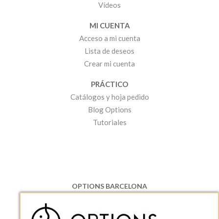
Vídeos
MI CUENTA
Acceso a mi cuenta
Lista de deseos
Crear mi cuenta
PRÁCTICO
Catálogos y hoja pedido
Blog Options
Tutoriales
OPTIONS BARCELONA
P.I. Can Bernades-Subirà, C/ Ripollès, 12
08130 Santa Perpetua de Moguda, Barcelona
ESPAñA