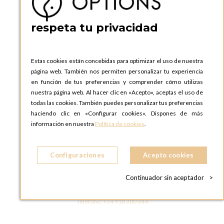
Teléfono:
+34 935 724 041
respeta tu privacidad
OPTIONS BARCELONA SHOWROOM
c/ Laforja, 102
08021 BARCELONA
Estas cookies están concebidas para optimizar el uso de nuestra
ESPAñA
página web. También nos permiten personalizar tu experiencia
Teléfono:
+34 935 724 041
en función de tus preferencias y comprender cómo utilizas
nuestra página web. Al hacer clic en «Acepto», aceptas el uso de
OPTIONS MADRID
todas las cookies. También puedes personalizar tus preferencias
C. Lucio Emilio Cándido, 6,
haciendo clic en «Configurar cookies». Dispones de más
28803 Alcalá de Henares, Madrid
información en nuestra
Política de cookies
.
ESPAñA
Teléfono:
+34 918 300 344
Configuraciones
Acepto cookies
OPTIONS MADRID SHOWROOM
C/ Bárbara de Braganza, 2
Continuador sin aceptador
>
28004 MADRID
ESPAñA
Teléfono:
+34 918 300 344