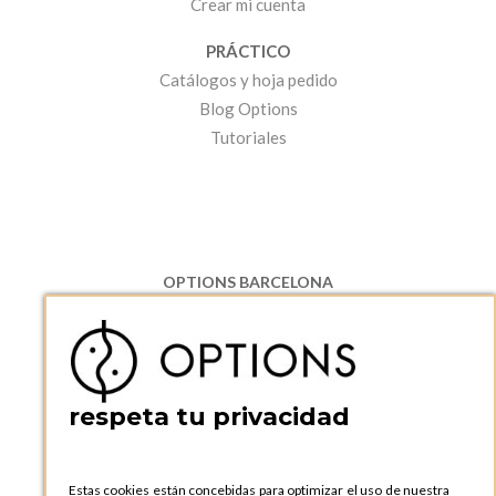
Crear mi cuenta
PRÁCTICO
Catálogos y hoja pedido
Blog Options
Tutoriales
OPTIONS BARCELONA
P.I. Can Bernades-Subirà, C/ Ripollès, 12
08130 Santa Perpetua de Moguda, Barcelona
ESPAñA
Teléfono:
+34 935 724 041
respeta tu privacidad
OPTIONS BARCELONA SHOWROOM
c/ Laforja, 102
08021 BARCELONA
Estas cookies están concebidas para optimizar el uso de nuestra
ESPAñA