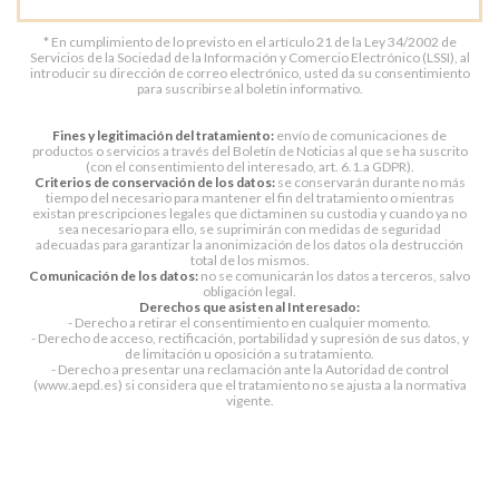
* En cumplimiento de lo previsto en el artículo 21 de la Ley 34/2002 de
Servicios de la Sociedad de la Información y Comercio Electrónico (LSSI), al
introducir su dirección de correo electrónico, usted da su consentimiento
para suscribirse al boletín informativo.
Fines y legitimación del tratamiento:
envío de comunicaciones de
productos o servicios a través del Boletín de Noticias al que se ha suscrito
(con el consentimiento del interesado, art. 6.1.a GDPR).
Criterios de conservación de los datos:
se conservarán durante no más
tiempo del necesario para mantener el fin del tratamiento o mientras
existan prescripciones legales que dictaminen su custodia y cuando ya no
sea necesario para ello, se suprimirán con medidas de seguridad
adecuadas para garantizar la anonimización de los datos o la destrucción
total de los mismos.
Comunicación de los datos:
no se comunicarán los datos a terceros, salvo
obligación legal.
Derechos que asisten al Interesado:
- Derecho a retirar el consentimiento en cualquier momento.
- Derecho de acceso, rectificación, portabilidad y supresión de sus datos, y
de limitación u oposición a su tratamiento.
- Derecho a presentar una reclamación ante la Autoridad de control
(www.aepd.es) si considera que el tratamiento no se ajusta a la normativa
vigente.