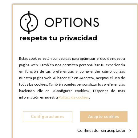
OPTIONS BARCELONA SHOWROOM
c/ Laforja, 102
08021 BARCELONA
ESPAñA
respeta tu privacidad
Teléfono:
+34 935 724 041
OPTIONS MADRID
C. Lucio Emilio Cándido, 6,
Estas cookies están concebidas para optimizar el uso de nuestra
28803 Alcalá de Henares, Madrid
página web. También nos permiten personalizar tu experiencia
ESPAñA
en función de tus preferencias y comprender cómo utilizas
Teléfono:
+34 918 300 344
nuestra página web. Al hacer clic en «Acepto», aceptas el uso de
todas las cookies. También puedes personalizar tus preferencias
OPTIONS MADRID SHOWROOM
haciendo clic en «Configurar cookies». Dispones de más
C/ Bárbara de Braganza, 2
información en nuestra
Política de cookies
.
28004 MADRID
ESPAñA
Configuraciones
Acepto cookies
Teléfono:
+34 918 300 344
Continuador sin aceptador
>