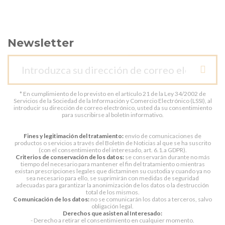
Newsletter
* En cumplimiento de lo previsto en el artículo 21 de la Ley 34/2002 de
Servicios de la Sociedad de la Información y Comercio Electrónico (LSSI), al
introducir su dirección de correo electrónico, usted da su consentimiento
para suscribirse al boletín informativo.
Fines y legitimación del tratamiento:
envío de comunicaciones de
productos o servicios a través del Boletín de Noticias al que se ha suscrito
(con el consentimiento del interesado, art. 6.1.a GDPR).
Criterios de conservación de los datos:
se conservarán durante no más
tiempo del necesario para mantener el fin del tratamiento o mientras
existan prescripciones legales que dictaminen su custodia y cuando ya no
sea necesario para ello, se suprimirán con medidas de seguridad
adecuadas para garantizar la anonimización de los datos o la destrucción
total de los mismos.
Comunicación de los datos:
no se comunicarán los datos a terceros, salvo
obligación legal.
Derechos que asisten al Interesado:
- Derecho a retirar el consentimiento en cualquier momento.