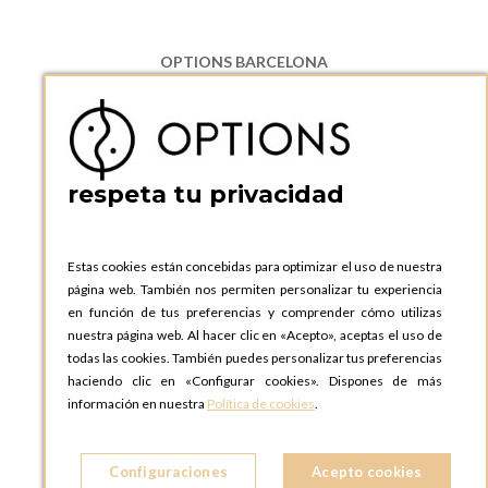
OPTIONS BARCELONA
P.I. Can Bernades-Subirà, C/ Ripollès, 12
08130 Santa Perpetua de Moguda, Barcelona
ESPAñA
Teléfono:
+34 935 724 041
respeta tu privacidad
OPTIONS BARCELONA SHOWROOM
c/ Laforja, 102
08021 BARCELONA
Estas cookies están concebidas para optimizar el uso de nuestra
ESPAñA
página web. También nos permiten personalizar tu experiencia
Teléfono:
+34 935 724 041
en función de tus preferencias y comprender cómo utilizas
nuestra página web. Al hacer clic en «Acepto», aceptas el uso de
OPTIONS MADRID
todas las cookies. También puedes personalizar tus preferencias
C. Lucio Emilio Cándido, 6,
haciendo clic en «Configurar cookies». Dispones de más
28803 Alcalá de Henares, Madrid
información en nuestra
Política de cookies
.
ESPAñA
Teléfono:
+34 918 300 344
Configuraciones
Acepto cookies
OPTIONS MADRID SHOWROOM