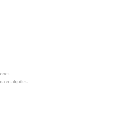
iones
a en alquiler..