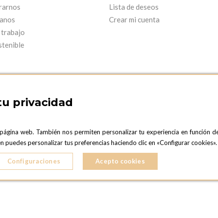
rarnos
Lista de deseos
anos
Crear mi cuenta
 trabajo
stenible
tu privacidad
 página web. También nos permiten personalizar tu experiencia en función d
ARCELONA SHOWROOM
OPTIONS MADRID
ién puedes personalizar tus preferencias haciendo clic en «Configurar cookies
C. Lucio Emilio Cándido, 6,
ONA
28803 Alcalá de Henares, Madrid
Configuraciones
Acepto cookies
ESPAñA
5 724 041
Teléfono:
+34 918 300 344