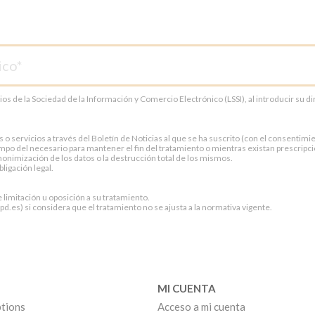
cios de la Sociedad de la Información y Comercio Electrónico (LSSI), al introducir su 
servicios a través del Boletín de Noticias al que se ha suscrito (con el consentimien
po del necesario para mantener el fin del tratamiento o mientras existan prescripci
onimización de los datos o la destrucción total de los mismos.
ligación legal.
e limitación u oposición a su tratamiento.
.es) si considera que el tratamiento no se ajusta a la normativa vigente.
MI CUENTA
tions
Acceso a mi cuenta