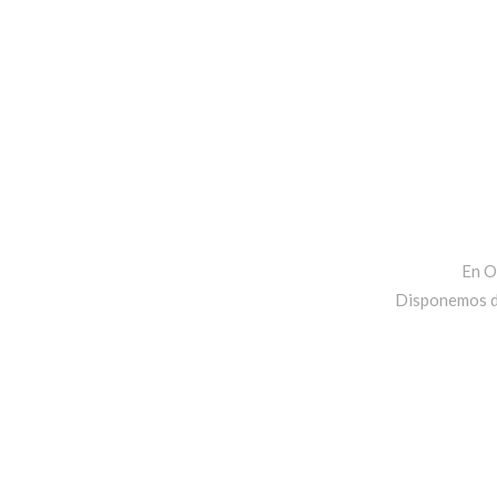
En O
Disponemos de 