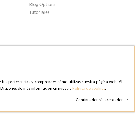
Blog Options
Tutoriales
e tus preferencias y comprender cómo utilizas nuestra página web. Al
OPTIONS MADRID SHOWROOM
». Dispones de más información en nuestra
Política de cookies
.
C/ Bárbara de Braganza, 2
28004 MADRID
Continuador sin aceptador
>
ESPAñA
Teléfono:
+34 918 300 344