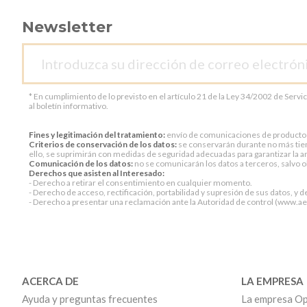
Newsletter
* En cumplimiento de lo previsto en el artículo 21 de la Ley 34/2002 de Servi
al boletín informativo.
Fines y legitimación del tratamiento:
envío de comunicaciones de productos o 
Criterios de conservación de los datos:
se conservarán durante no más tiem
ello, se suprimirán con medidas de seguridad adecuadas para garantizar la an
Comunicación de los datos:
no se comunicarán los datos a terceros, salvo ob
Derechos que asisten al Interesado:
- Derecho a retirar el consentimiento en cualquier momento.
- Derecho de acceso, rectificación, portabilidad y supresión de sus datos, y d
- Derecho a presentar una reclamación ante la Autoridad de control (www.aepd
ACERCA DE
LA EMPRESA
Ayuda y preguntas frecuentes
La empresa Op