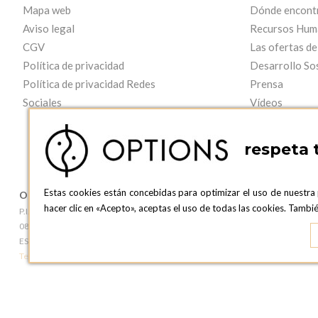
Mapa web
Dónde encont
Aviso legal
Recursos Hum
CGV
Las ofertas de
Política de privacidad
Desarrollo So
Política de privacidad Redes
Prensa
Sociales
Vídeos
respeta 
Estas cookies están concebidas para optimizar el uso de nuestra
OPTIONS BARCELONA
OPTIONS B
hacer clic en «Acepto», aceptas el uso de todas las cookies. Tamb
P.I. Can Bernades-Subirà, C/ Ripollès, 12
c/ Laforja, 102
08130 Santa Perpetua de Moguda, Barcelona
08021 BARCEL
ESPAñA
ESPAñA
Teléfono:
+34 935 724 041
Teléfono:
+34 93