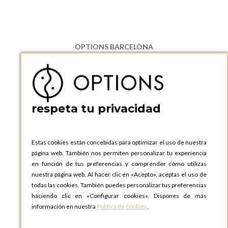
OPTIONS BARCELONA
P.I. Can Bernades-Subirà, C/ Ripollès, 12
08130 Santa Perpetua de Moguda, Barcelona
ESPAñA
Teléfono:
+34 935 724 041
respeta tu privacidad
OPTIONS BARCELONA SHOWROOM
c/ Laforja, 102
08021 BARCELONA
Estas cookies están concebidas para optimizar el uso de nuestra
ESPAñA
página web. También nos permiten personalizar tu experiencia
Teléfono:
+34 935 724 041
en función de tus preferencias y comprender cómo utilizas
nuestra página web. Al hacer clic en «Acepto», aceptas el uso de
OPTIONS MADRID
todas las cookies. También puedes personalizar tus preferencias
C. Lucio Emilio Cándido, 6,
haciendo clic en «Configurar cookies». Dispones de más
28803 Alcalá de Henares, Madrid
información en nuestra
Política de cookies
.
ESPAñA
Teléfono:
+34 918 300 344