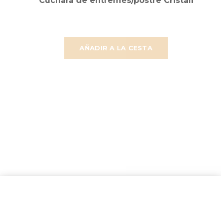
Cuchara de entremés/postre Cristali
AÑADIR A LA CESTA