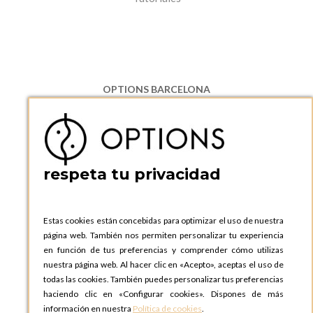
OPTIONS BARCELONA
P.I. Can Bernades-Subirà, C/ Ripollès, 12
08130 Santa Perpetua de Moguda, Barcelona
ESPAñA
Teléfono:
+34 935 724 041
respeta tu privacidad
OPTIONS BARCELONA SHOWROOM
c/ Laforja, 102
08021 BARCELONA
Estas cookies están concebidas para optimizar el uso de nuestra
ESPAñA
página web. También nos permiten personalizar tu experiencia
Teléfono:
+34 935 724 041
en función de tus preferencias y comprender cómo utilizas
nuestra página web. Al hacer clic en «Acepto», aceptas el uso de
OPTIONS MADRID
todas las cookies. También puedes personalizar tus preferencias
C. Lucio Emilio Cándido, 6,
haciendo clic en «Configurar cookies». Dispones de más
28803 Alcalá de Henares, Madrid
información en nuestra
Política de cookies
.