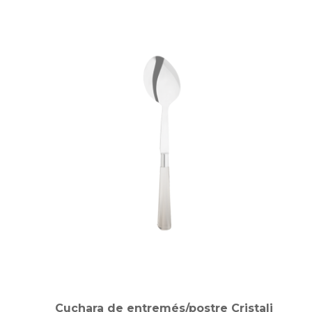
Cuchara de entremés/postre Cristali