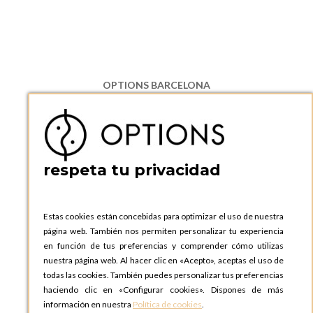
OPTIONS BARCELONA
P.I. Can Bernades-Subirà, C/ Ripollès, 12
08130 Santa Perpetua de Moguda, Barcelona
ESPAñA
Teléfono:
+34 935 724 041
respeta tu privacidad
OPTIONS BARCELONA SHOWROOM
c/ Laforja, 102
08021 BARCELONA
Estas cookies están concebidas para optimizar el uso de nuestra
ESPAñA
página web. También nos permiten personalizar tu experiencia
Teléfono:
+34 935 724 041
en función de tus preferencias y comprender cómo utilizas
nuestra página web. Al hacer clic en «Acepto», aceptas el uso de
OPTIONS MADRID
todas las cookies. También puedes personalizar tus preferencias
C. Lucio Emilio Cándido, 6,
haciendo clic en «Configurar cookies». Dispones de más
28803 Alcalá de Henares, Madrid
información en nuestra
Política de cookies
.
ESPAñA