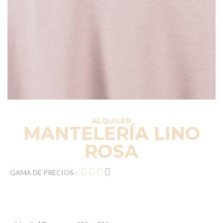
ALQUILER
MANTELERÍA LINO
ROSA
GAMA DE PRECIOS :
Elementos