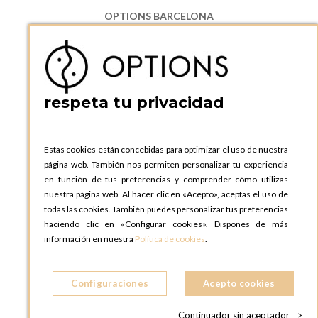
OPTIONS BARCELONA
P.I. Can Bernades-Subirà, C/ Ripollès, 12
08130 Santa Perpetua de Moguda, Barcelona
ESPAñA
Teléfono:
+34 935 724 041
respeta tu privacidad
OPTIONS BARCELONA SHOWROOM
c/ Laforja, 102
08021 BARCELONA
Estas cookies están concebidas para optimizar el uso de nuestra
ESPAñA
página web. También nos permiten personalizar tu experiencia
Teléfono:
+34 935 724 041
en función de tus preferencias y comprender cómo utilizas
nuestra página web. Al hacer clic en «Acepto», aceptas el uso de
OPTIONS MADRID
todas las cookies. También puedes personalizar tus preferencias
C. Lucio Emilio Cándido, 6,
haciendo clic en «Configurar cookies». Dispones de más
28803 Alcalá de Henares, Madrid
información en nuestra
Política de cookies
.
ESPAñA
Teléfono:
+34 918 300 344
Configuraciones
Acepto cookies
OPTIONS MADRID SHOWROOM
C/ Bárbara de Braganza, 2
Continuador sin aceptador
>