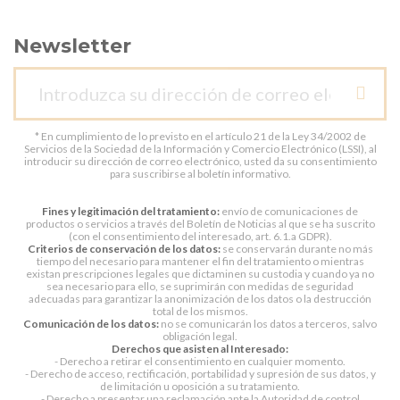
Newsletter
* En cumplimiento de lo previsto en el artículo 21 de la Ley 34/2002 de
Servicios de la Sociedad de la Información y Comercio Electrónico (LSSI), al
introducir su dirección de correo electrónico, usted da su consentimiento
para suscribirse al boletín informativo.
Fines y legitimación del tratamiento:
envío de comunicaciones de
productos o servicios a través del Boletín de Noticias al que se ha suscrito
(con el consentimiento del interesado, art. 6.1.a GDPR).
Criterios de conservación de los datos:
se conservarán durante no más
tiempo del necesario para mantener el fin del tratamiento o mientras
existan prescripciones legales que dictaminen su custodia y cuando ya no
sea necesario para ello, se suprimirán con medidas de seguridad
adecuadas para garantizar la anonimización de los datos o la destrucción
total de los mismos.
Comunicación de los datos:
no se comunicarán los datos a terceros, salvo
obligación legal.
Derechos que asisten al Interesado:
- Derecho a retirar el consentimiento en cualquier momento.
- Derecho de acceso, rectificación, portabilidad y supresión de sus datos, y
de limitación u oposición a su tratamiento.
- Derecho a presentar una reclamación ante la Autoridad de control